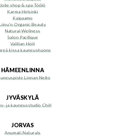
Jolie shop & spa Töölö
Karma Helsinki
Kaipaamo
Liinu’n Organic Beauty
Natural Wellness
Salon Pacifique
Vallilan Heili
hreä kissa kauneushuone
HÄMEENLINNA
uneuspiste Linnan Neito
JYVÄSKYLÄ
s- ja kauneusstudio Chill
JORVAS
Anumati Naturals