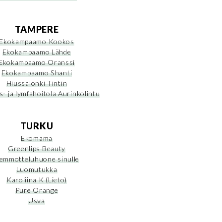
TAMPERE
Ekokampaamo Kookos
Ekokampaamo Lähde
Ekokampaamo Oranssi
Ekokampaamo Shanti
Hiussalonki Tintin
- ja lymfahoitola Aurinkolintu
TURKU
Ekomama
Greenlips Beauty
emmotteluhuone sinulle
Luomutukka
Karoliina K (Lieto)
Pure Orange
Usva