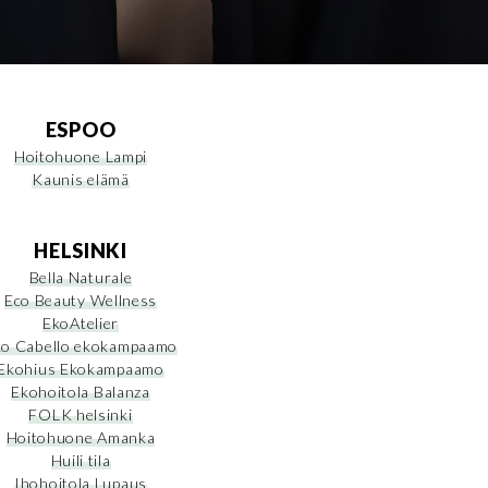
ESPOO
Hoitohuone Lampi
Kaunis elämä
HELSINKI
Bella Naturale
Eco Beauty Wellness
EkoAtelier
ko Cabello ekokampaamo
Ekohius Ekokampaamo
Ekohoitola Balanza
FOLK helsinki
Hoitohuone Amanka
Huili tila
Ihohoitola Lupaus