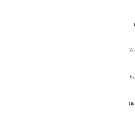
Vi
Ka
Hiu