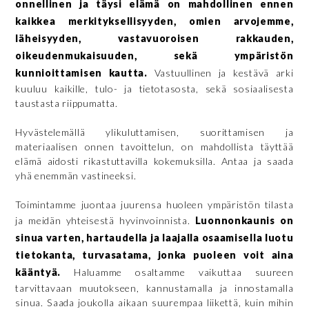
onnellinen ja täysi elämä on mahdollinen ennen
kaikkea merkityksellisyyden, omien arvojemme,
läheisyyden, vastavuoroisen rakkauden,
oikeudenmukaisuuden, sekä ympäristön
kunnioittamisen kautta.
Vastuullinen ja kestävä arki
kuuluu kaikille, tulo- ja tietotasosta, sekä sosiaalisesta
taustasta riippumatta.
Hyvästelemällä ylikuluttamisen, suorittamisen ja
materiaalisen onnen tavoittelun, on mahdollista täyttää
elämä aidosti rikastuttavilla kokemuksilla. Antaa ja saada
yhä enemmän vastineeksi.
Toimintamme juontaa juurensa huoleen ympäristön tilasta
ja meidän yhteisestä hyvinvoinnista.
Luonnonkaunis on
sinua varten, hartaudella ja laajalla osaamisella luotu
tietokanta, turvasatama, jonka puoleen voit aina
kääntyä.
Haluamme osaltamme vaikuttaa suureen
tarvittavaan muutokseen, kannustamalla ja innostamalla
sinua. Saada joukolla aikaan suurempaa liikettä, kuin mihin