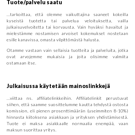
Tuote/palvelu saatu
...tarkoittaa, että olemme vaikuttajina saaneet kokeilla
kyseistä tuotetta tai palvelua veloituksetta, vailla
julkaisuvelvoitetta tai korvausta. Vain hyväksi havaitut ja
mielestämme nostamisen arvoiset kokemukset nostetaan
esille kanavissa, omasta vilpittömästä halusta.
Otamme vastaan vain sellaisia tuotteita ja palveluita, jotka
ovat arvojemme mukaisia ja joita olisimme valmiita
ostamaan itse.
Julkaisussa käytetään mainoslinkkejä
...viittaa ns. affiliatelinkkeihin. Affiliatelinkit perustuvat
siihen, että saamme suosittelumme kautta tehdystä ostosta
komission, eli pienen prosenttimäärän (useimmiten 8-10%)
hinnasta kiitoksena asiakkaan ja yrityksen yhdistämisestä.
Tuote ei maksa asiakkaalle normaalia enempää, vaan
maksun suorittaa yritys.