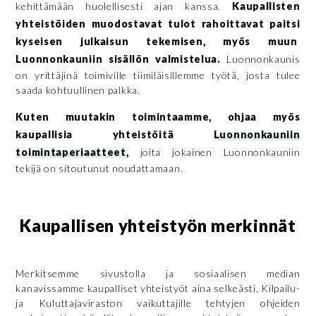
kehittämään huolellisesti ajan kanssa.
Kaupallisten
yhteistöiden muodostavat tulot rahoittavat paitsi
kyseisen julkaisun tekemisen, myös muun
Luonnonkauniin sisällön valmistelua.
Luonnonkaunis
on yrittäjinä toimiville tiimiläisillemme työtä, josta tulee
saada kohtuullinen palkka.
Kuten muutakin toimintaamme, ohjaa myös
kaupallisia yhteistöitä
Luonnonkauniin
toimintaperiaatteet
,
joita jokainen Luonnonkauniin
tekijä on sitoutunut noudattamaan.
Kaupallisen yhteistyön merkinnät
Merkitsemme sivustolla ja sosiaalisen median
kanavissamme kaupalliset yhteistyöt aina selkeästi, Kilpailu-
ja Kuluttajaviraston vaikuttajille tehtyjen ohjeiden