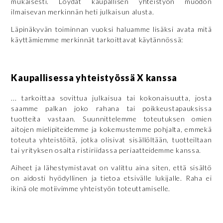
mukaisesti. Löydät kaupallisen yhteistyön muodon
ilmaisevan merkinnän heti julkaisun alusta.
Läpinäkyvän toiminnan vuoksi haluamme lisäksi avata mitä
käyttämiemme merkinnät tarkoittavat käytännössä:
Kaupallisessa yhteistyössä X kanssa
... tarkoittaa sovittua julkaisua tai kokonaisuutta, josta
saamme palkan joko rahana tai poikkeustapauksissa
tuotteita vastaan. Suunnittelemme toteutuksen omien
aitojen mielipiteidemme ja kokemustemme pohjalta, emmekä
toteuta yhteistöitä, jotka olisivat sisällöltään, tuotteiltaan
tai yrityksen osalta ristiriidassa periaatteidemme kanssa.
Aiheet ja lähestymistavat on valittu aina siten, että sisältö
on aidosti hyödyllinen ja tietoa etsivälle lukijalle. Raha ei
ikinä ole motiivimme yhteistyön toteuttamiselle.