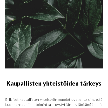
Kaupallisten yhteistöiden tärkeys
Erilaiset kaupallisten yhteistyön muodot ovat ehto sille, että
Luonnonkauniin toimintaa pystytään ylläpitämään ja