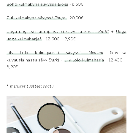
Boho kulmakynä sävyssä
Blond
-
8,50€
Zuii kulmakynä sävyssä
Taupe
- 20,00€
Uoga uoga silmänrajausväri sävyssä
Forest Path*
+
Uoga
uoga kulmaharja*
-
12,90€ + 9,90€
Lily Lolo kulmapaletti sävyssä
Medium
(kuvissa
kuvauslainassa sävy
Dark
)
+
Lily Lolo kulmaharja
- 12,40€ +
8,90€
*
merkityt tuotteet saatu