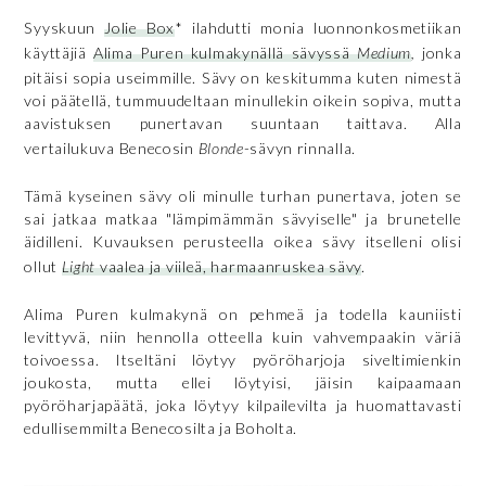
Syyskuun
Jolie Box
* ilahdutti monia luonnonkosmetiikan
käyttäjiä
Alima Puren kulmakynällä sävyssä
Medium
,
jonka
pitäisi sopia useimmille. Sävy on keskitumma kuten nimestä
voi päätellä, tummuudeltaan minullekin oikein sopiva, mutta
aavistuksen punertavan suuntaan taittava. Alla
vertailukuva Benecosin
Blonde
-sävyn rinnalla.
Tämä kyseinen sävy oli minulle turhan punertava, joten se
sai jatkaa matkaa "lämpimämmän sävyiselle" ja brunetelle
äidilleni. Kuvauksen perusteella oikea sävy itselleni olisi
ollut
Light
vaalea ja viileä, harmaanruskea sävy
.
Alima Puren kulmakynä on pehmeä ja todella kauniisti
levittyvä, niin hennolla otteella kuin vahvempaakin väriä
toivoessa. Itseltäni löytyy pyöröharjoja siveltimienkin
joukosta, mutta ellei löytyisi, jäisin kaipaamaan
pyöröharjapäätä, joka löytyy kilpailevilta ja huomattavasti
edullisemmilta Benecosilta ja Boholta.