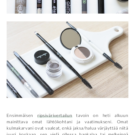
Ensimmäisen
ripsivärivertailun
tavoin on heti alkuun
mainittava omat lähtökohtani ja vaatimukseni. Omat
kulmakarvani ovat vaaleat, enkä jaksa/halua värjäyttää niitä
juuri koskaan, sen vielä ollessa hankalaa tai melkeinpä