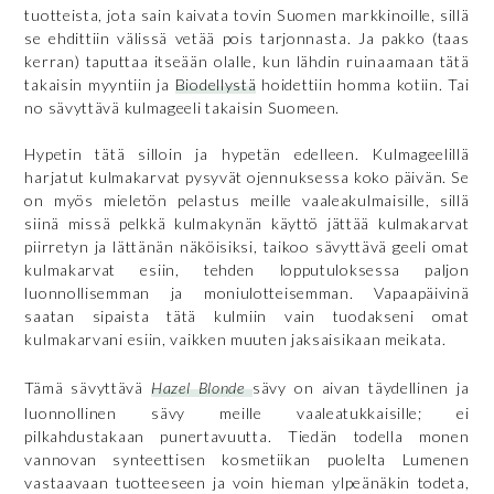
tuotteista, jota sain kaivata tovin Suomen markkinoille, sillä
se ehdittiin välissä vetää pois tarjonnasta. Ja pakko (taas
kerran) taputtaa itseään olalle, kun lähdin ruinaamaan tätä
takaisin myyntiin ja
Biodellystä
hoidettiin homma kotiin. Tai
no sävyttävä kulmageeli takaisin Suomeen.
Hypetin tätä silloin ja hypetän edelleen. Kulmageelillä
harjatut kulmakarvat pysyvät ojennuksessa koko päivän. Se
on myös mieletön pelastus meille vaaleakulmaisille, sillä
siinä missä pelkkä kulmakynän käyttö jättää kulmakarvat
piirretyn ja lättänän näköisiksi, taikoo sävyttävä geeli omat
kulmakarvat esiin, tehden lopputuloksessa paljon
luonnollisemman ja moniulotteisemman. Vapaapäivinä
saatan sipaista tätä kulmiin vain tuodakseni omat
kulmakarvani esiin, vaikken muuten jaksaisikaan meikata.
Tämä sävyttävä
Hazel Blonde
sävy on aivan täydellinen ja
luonnollinen sävy meille vaaleatukkaisille; ei
pilkahdustakaan punertavuutta. Tiedän todella monen
vannovan synteettisen kosmetiikan puolelta Lumenen
vastaavaan tuotteeseen ja voin hieman ylpeänäkin todeta,