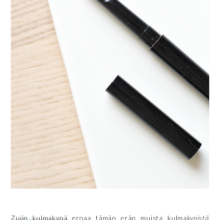
Zuiin kulmakynä
eroaa tämän erän muista kulma
kynistä