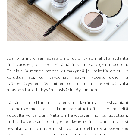
Jos joku meikkaamisessa on ollut erityisen lähellä sydäntä
läpi vuosien, on se heittämällä kulmakarvojen muotoilu.
Erilaisia ja monen monta kulmakynää ja -palettia on tullut
koluttua läpi, kun täydellisen sävyn, koostumuksen ja
työstettävyyden löytäminen on tuntunut melkeinpä yhtä
haastavalta kuin hyvän ripsivärin löytäminen.
Tämän innoittamana olenkin kerännyt testaamiani
luonnonkosmetiikan kulmakarvatuotteita viimeiseltä
vuodelta vertailuun. Niitä on hävettävän monta, tiedetään,
mutta toiveissani onkin, ettei kenenkään muun tarvitsisi
testata näin montaa erilaista kulmatuotetta löytääkseen
sen