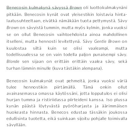
Benecosin kulmakynä sävyssä
Brown
oli luottokulmakynäni
pitkään. Benecosin kynät ovat yleisestikin loistavia hinta-
laatusuhteeltaan, eivätkä nämäkään tuota pettymystä. Sävy
Brown
on sävyistä tummin, mutta myös kylmin, jonka vuoksi
se on ollut Benecosin vaihtoehdoista ainoa mahdollinen
itselleni, mutta hennosti levitettynä. Sävy
Gentle Brown
on
kuulostaa siltä kuin se olisi vaaleampi, mutta
todellisuudessa se on vain todella paljon punaisempi sävy.
Blonde
sen sijaan on erittäin erittäin vaalea sävy, sekä
turhan lämmin minulle (kuva tästäkin alempana).
Benecosin kulmakynät ovat pehmeitä, jonka vuoksi väriä
tulee hennostikin piirtämällä. Tämä onkin ollut
avainasemassa omassa käytössäni, jotta lopputulos ei olisi
hurjan tumma ja ristiriidassa piirteideni kanssa. Iso plussa
kynän päästä löytyvästä pyöröharjasta ja äärimmäisen
huokeasta hinnasta. Benecos edustaa tässäkin joukossa
edullisinta tuotetta, eikä suinkaan sijoitu pohjalle toimivalla
sävyllään.