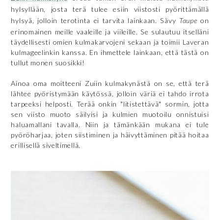
hylsyllään, josta terä tulee esiin viistosti pyörittämällä
hylsyä, jolloin terotinta ei tarvita lainkaan. Sävy
Taupe
on
erinomainen meille vaaleille ja viileille. Se sulautuu itselläni
täydellisesti omien kulmakarvojeni sekaan ja toimii Laveran
kulmageelinkin kanssa. En ihmettele lainkaan, että tästä on
tullut monen suosikki!
Ainoa oma moitteeni Zuiin kulmakynästä on se, että terä
lähtee pyöristymään käytössä, jolloin väriä ei tahdo irrota
tarpeeksi helposti. Terää onkin "litistettävä" sormin, jotta
sen viisto muoto säilyisi ja kulmien muotoilu onnistuisi
haluamallani tavalla. Niin ja tämänkään mukana ei tule
pyöröharjaa, joten siistiminen ja häivyttäminen pitää hoitaa
erillisellä siveltimellä.