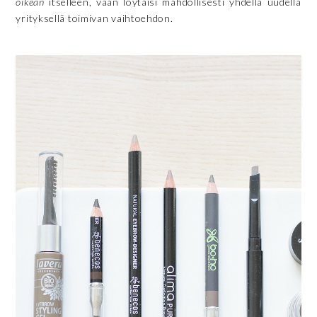
oikean
itselleen, vaan löytäisi mahdollisesti yhdellä uudella
yrityksellä toimivan vaihtoehdon.