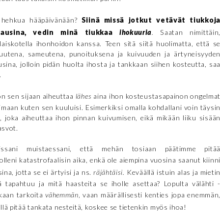
in hehkua hääpäivänään?
Siinä missä jotkut vetävät tiukkoj
kausina, vedin minä tiukkaa
ihokuuria
.
Saatan nimittäin
laiskotella ihonhoidon kanssa. Teen sitä siitä huolimatta, että s
vuutena, sameutena, punoituksena ja kuivuuden ja ärtyneisyyde
ina, jolloin pidän huolta ihosta ja tankkaan siihen kosteutta, sa
.
n sen sijaan aiheuttaa
lähes
aina ihon kosteustasapainon ongelma
imimaan kuten sen kuuluisi. Esimerkiksi omalla kohdallani voin täysi
, joka aiheuttaa ihon pinnan kuivumisen, eikä mikään liiku sisää
asvot.
uissani muistaessani, että mehän tosiaan päätimme pitä
olleni katastrofaalisin aika, enkä ole aiempina vuosina saanut kiinn
ina, jotta se ei ärtyisi ja ns.
räjähtäisi.
Keväällä istuin alas ja mieti
lä tapahtuu ja mitä haasteita se iholle asettaa? Lopulta välähti 
nkaan tarkoita
vähemmän
, vaan määrällisesti kenties jopa enemmän
llä pitää tankata nesteitä, koskee se tietenkin myös ihoa!