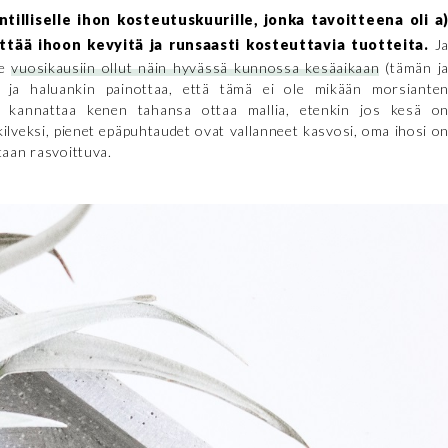
tilliselle ihon kosteutuskuurille, jonka tavoitteena oli a
ttää ihoon kevyitä ja runsaasti kosteuttavia tuotteita.
J
le
vuosikausiin ollut näin hyvässä kunnossa kesäaikaan
(tämän j
) ja haluankin painottaa, että tämä ei ole mikään morsiante
tä kannattaa kenen tahansa ottaa mallia, etenkin jos kesä o
ilveksi, pienet epäpuhtaudet ovat vallanneet kasvosi, oma ihosi o
taan rasvoittuva.