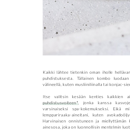
Kaikki lähtee tietenkin oman iholle helläva
puhdistuksesta. Tällainen kombo luodaan h
välineellä, kuten musliiniliinalla tai konjac-sie
Itse valitsin kesään kenties kaikkien 
puhdistusvoiteen*
, jonka kanssa kasvoje
varsinaiseksi spa-kokemukseksi. Eikä m
lemppariraaka-aineitani, kuten avokadoöljy
Harvinaisen onnistuneen ja miellyttämän 
ainesosa, joka on luonnollisin mentelmin luo