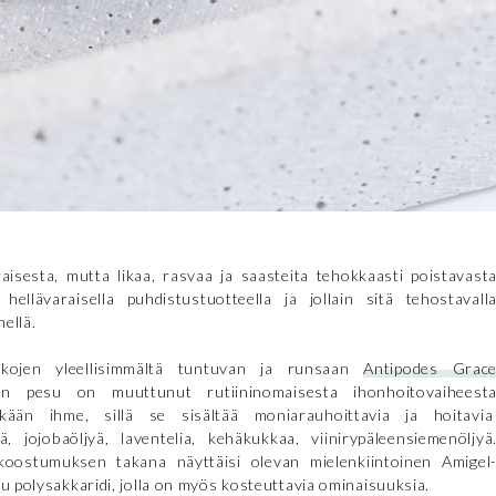
raisesta, mutta likaa, rasvaa ja saasteita tehokkaasti poistavast
ellävaraisella puhdistustuotteella ja jollain sitä tehostavall
nellä.
aikojen yleellisimmältä tuntuvan ja runsaan
Antipodes Grac
n pesu on muuttunut rutiininomaisesta ihonhoitovaiheest
ikään ihme, sillä se sisältää moniarauhoittavia ja hoitavi
ä, jojobaöljyä, laventelia, kehäkukkaa, viinirypäleensiemenöljyä
koostumuksen takana näyttäisi olevan mielenkiintoinen Amigel
tu polysakkaridi, jolla on myös kosteuttavia ominaisuuksia.