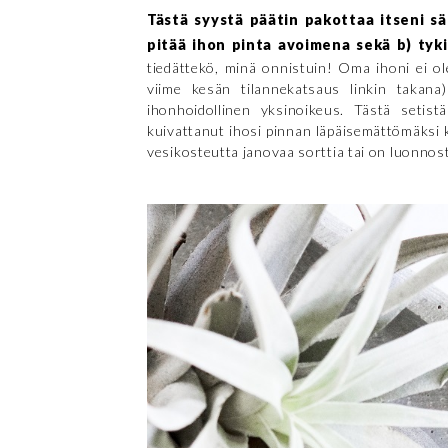
Tästä syystä päätin pakottaa itseni sän
pitää ihon pinta avoimena sekä b) tyki
tiedättekö, minä onnistuin! Oma ihoni ei o
viime kesän tilannekatsaus linkin takana
ihonhoidollinen yksinoikeus. Tästä setis
kuivattanut ihosi pinnan läpäisemättömäksi k
vesikosteutta janovaa sorttia tai on luonnos