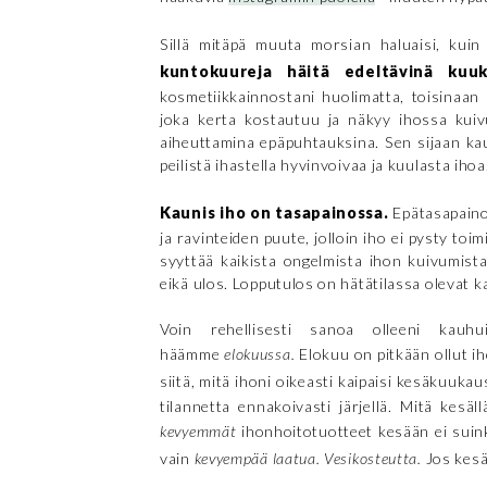
Sillä mitäpä muuta morsian haluaisi, ku
kuntokuureja häitä edeltävinä kuu
kosmetiikkainnostani huolimatta, toisinaan 
joka kerta kostautuu ja näkyy ihossa kui
aiheuttamina epäpuhtauksina. Sen sijaan kaus
peilistä ihastella hyvinvoivaa ja kuulasta ihoa
Kaunis iho on tasapainossa.
Epätasapaino
ja ravinteiden puute, jolloin iho ei pysty to
syyttää kaikista ongelmista ihon kuivumista
eikä ulos. Lopputulos on hätätilassa olevat k
Voin rehellisesti sanoa olleeni kauh
häämme
elokuussa.
Elokuu on pitkään ollut ih
siitä, mitä ihoni oikeasti kaipaisi kesäkuukaus
tilannetta ennakoivasti järjellä. Mitä kesäl
kevyemmät
ihonhoitotuotteet kesään ei sui
vain
kevyempää laatua. Vesikosteutta.
Jos kesä