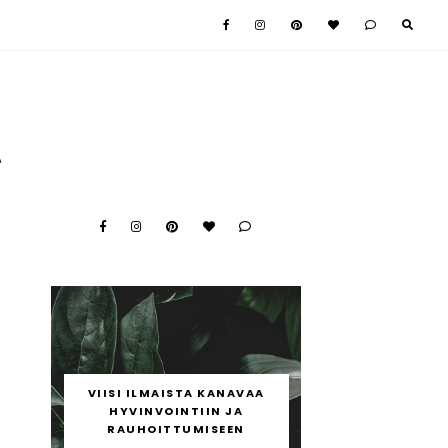
A
e
a
ä
e
VIISI ILMAISTA KANAVAA
a
HYVINVOINTIIN JA
n
RAUHOITTUMISEEN