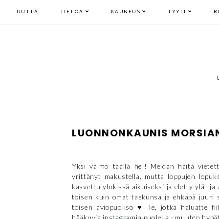
UUTTA
TIETOA
KAUNEUS
TYYLI
R
LUONNONKAUNIS MORSIAN:
Yksi vaimo täällä hei! Meidän häitä vietetti
yrittänyt makustella, mutta loppujen lopuk
kasvettu yhdessä aikuiseksi ja eletty ylä- j
toisen kuin omat taskunsa ja ehkäpä juuri 
toisen aviopuoliso ♥ Te, jotka haluatte fi
hääkuvia
instagramin puolella
- muuten hypät