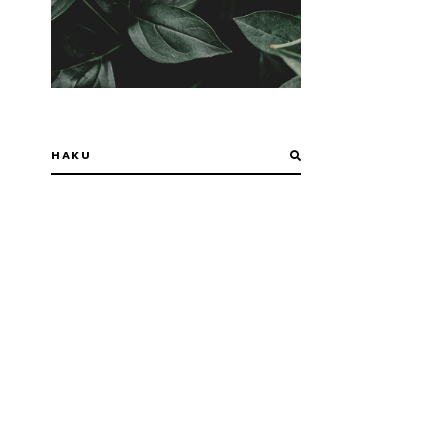
a
,
e
n
a
t
n
n
ä
i
n
-
,