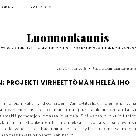
UOKA
HYVÄ OLO
Luonnonkaunis
LÖYDÄ KAUNEUTESI JA HYVINVOINTISI TASAPAINOSSA LUONNON KANSS
23. elokuuta 2018
kirjoittanut ann-christin
•
 PROJEKTI VIRHEETTÖMÄN HELEÄ IHO
in jo pian kaksi viikkoa sitten. Vaimo-titteliäkin olen ehtinyt j
si kovin moni asia ei ole muuttunut juuri lainkaan; onhan täss
a alamäkiä perhearjen lomassa jo vuosia. Sitä vähän niin kuin tunte
siksi tuntuu etuoikeutetulta ja onnekkaalta voida sanoa, olevans
ilistellä vähän lisää häähumua, voitte käydä kurkkimassa meidä
ään taas takaisin kosmetiikan pariin!