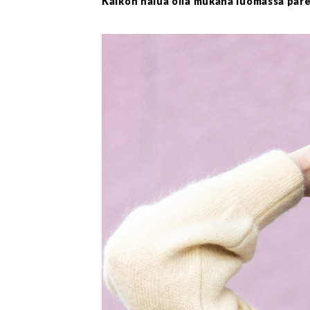
Kaikon halua olla mukana luomassa par