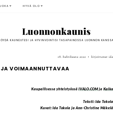
UOKA
HYVÄ OLO
Luonnonkaunis
LÖYDÄ KAUNEUTESI JA HYVINVOINTISI TASAPAINOSSA LUONNON KANSS
18. huhtikuuta 2022
kirjoittanut id
•
A JA VOIMAANNUTTAVAA
Kaupallisessa yhteistyössä
IVALO.COM
ja
Kaik
Teksti: Ida Tokol
Kuvat: Ida Tokola ja Ann-Christine Mäkel