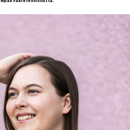
empaa vaateteollisuutta.