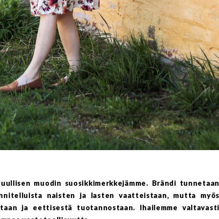
tuullisen muodin suosikkimerkkejämme. Brändi tunnetaa
unnitelluista naisten ja lasten vaatteistaan, mutta myö
staan ja eettisestä tuotannostaan. Ihailemme valtavast