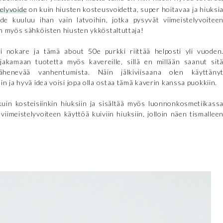
elyvoide
on kuin hiusten kosteusvoidetta, super hoitavaa ja hiuksi
ide kuuluu ihan vain latvoihin, jotka pysyvät viimeistelyvoitee
n myös sähköisten hiusten ykköstaltuttaja!
i nokare ja tämä about 50e purkki riittää helposti yli vuoden
 jakamaan tuotetta myös kavereille, sillä en millään saanut sit
henevää vanhentumista. Näin jälkiviisaana olen käyttäny
n ja hyvä idea voisi jopa olla ostaa tämä kaverin kanssa puokkiin.
 kuin kosteisiinkin hiuksiin ja sisältää myös luonnonkosmetiikass
imeistelyvoiteen käyttöä kuiviin hiuksiin, jolloin näen tismallee