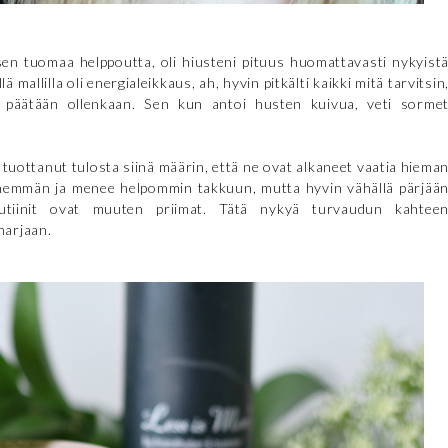
en tuomaa helppoutta, oli hiusteni pituus huomattavasti nykyist
 mallilla oli energialeikkaus, ah, hyvin pitkälti kaikki mitä tarvitsin
ta päätään ollenkaan. Sen kun antoi husten kuivua, veti sorme
uottanut tulosta siinä määrin, että ne ovat alkaneet vaatia hiema
 enemmän ja menee helpommin takkuun, mutta hyvin vähällä pärjää
-rutiinit ovat muuten priimat. Tätä nykyä turvaudun kahtee
harjaan.