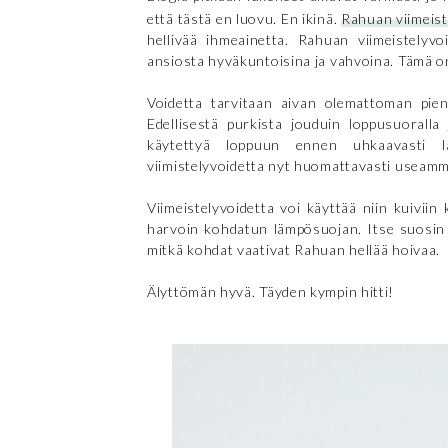
että tästä en luovu. En ikinä.
Rahuan viimeist
hellivää ihmeainetta. Rahuan viimeistelyvo
ansiosta hyväkuntoisina ja vahvoina. Tämä o
Voidetta tarvitaan aivan olemattoman pien
Edellisestä purkista jouduin loppusuoralla
käytettyä loppuun ennen uhkaavasti lä
viimistelyvoidetta nyt huomattavasti useammi
Viimeistelyvoidetta voi käyttää niin kuiviin
harvoin kohdatun lämpösuojan. Itse suosin vi
mitkä kohdat vaativat Rahuan hellää hoivaa.
Älyttömän hyvä. Täyden kympin hitti!