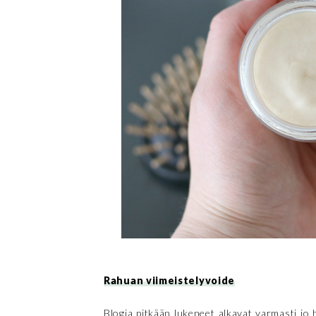
Rahuan viimeistelyvoide
Blogia pitkään lukeneet alkavat varmasti jo 