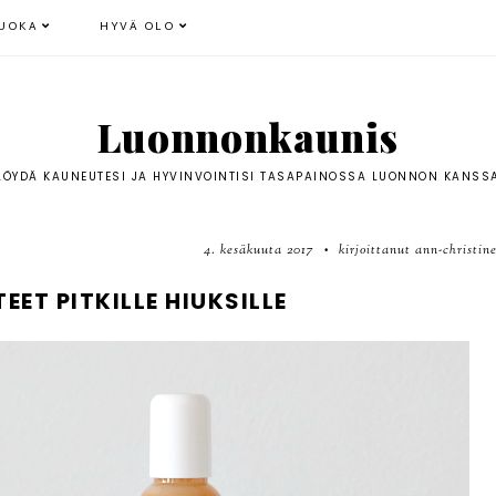
UOKA
HYVÄ OLO
Luonnonkaunis
LÖYDÄ KAUNEUTESI JA HYVINVOINTISI TASAPAINOSSA LUONNON KANSS
4. kesäkuuta 2017
kirjoittanut ann-christin
•
T PITKILLE HIUKSILLE