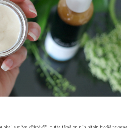
huokailla
miten yllättävää
, mutta tämä on niin hitsin hyvää tavaraa