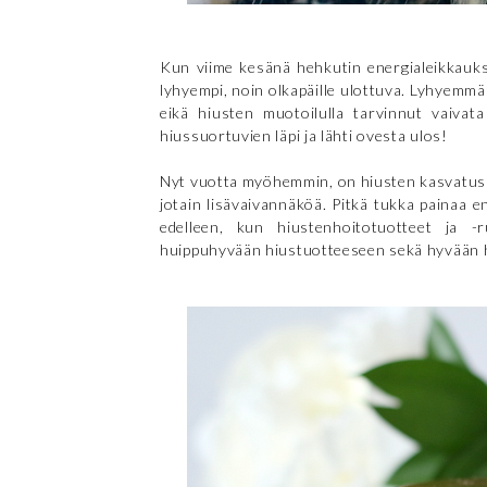
Kun viime kesänä hehkutin energialeikkauks
lyhyempi, noin olkapäille ulottuva. Lyhyemmällä
eikä hiusten muotoilulla tarvinnut vaiva
hiussuortuvien läpi ja lähti ovesta ulos!
Nyt vuotta myöhemmin, on hiusten kasvatus t
jotain lisävaivannäköä. Pitkä tukka painaa
edelleen, kun hiustenhoitotuotteet ja 
huippuhyvään hiustuotteeseen sekä hyvään 