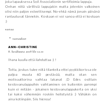
joka tapauksessa Soil Associationin sertifioimia lappuja.
Onhan niitä värillisiä lappujakin mutta jotenkin valkoinen
olisi niin paljon esteettisempi. No-ehkä nämä jonain päivänä
rantautuvat tännekin. Koskaan ei voi sanoa että ei koskaan
:)
vastaa
vastaukset
ANN-CHRISTINE
8. kesäkuuta 2018 klo 12.01
Ihana kuulla että ilahduttaa :) !
Totta, joskus tulee niitä tilanteita ettei pyykkikorissa ole
paljoa muuta 60 pestävää, mutta otan sen
motivaattorina vaihtaa lakanat ;D Edes osittain
kestovanulappuihin vaihtaminen on kuitenkin parempi
kuin ei mitään - jokainen kestovanulappukerta on yksi
tai kaksi vähemmän roskiin heitetyistä :) Vähäkin on
aina kotiinpäin. Siis hienoa!