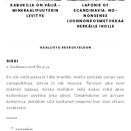
KABUKILLA ON VÄLIÄ -
LAPONIE OF
MINERAALIPUUTERIN
SCANDINAVIA: NO-
LEVITYS
NONSENSE
LUONNONKOSMETIIKKAA
HERKÄLLE IHOLLE
OSALLISTU KESKUSTELUUN
SISSI
2. kesäkuuta 2018 klo 9.34
En ole vielä päässyt tälle levelille, mutta sentään ostan vain
vanupuikkoja, joissa ei ole muovia. Tarvisin aika ison
määrän lappuja, koska mullakin niitä kuluu enkä pese
kuitenkaan pyykkiä joka päivä. Ompelukone on jossain
kellarissa, äkkiähän sitä tuollaiset ompelisi kun vain ottaisi
asiakseen.
vastaa
vastaukset