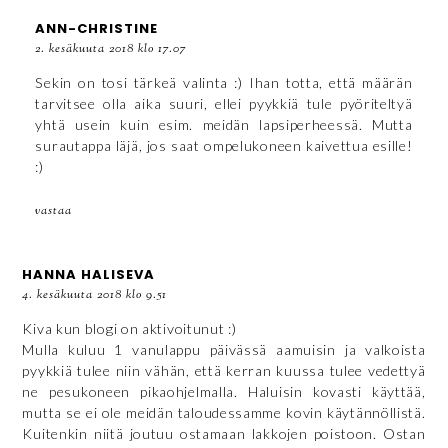
ANN-CHRISTINE
2. kesäkuuta 2018 klo 17.07
Sekin on tosi tärkeä valinta :) Ihan totta, että määrän
tarvitsee olla aika suuri, ellei pyykkiä tule pyöriteltyä
yhtä usein kuin esim. meidän lapsiperheessä. Mutta
surautappa läjä, jos saat ompelukoneen kaivettua esille!
:)
vastaa
HANNA HALISEVA
4. kesäkuuta 2018 klo 9.51
Kiva kun blogi on aktivoitunut :)
Mulla kuluu 1 vanulappu päivässä aamuisin ja valkoista
pyykkiä tulee niin vähän, että kerran kuussa tulee vedettyä
ne pesukoneen pikaohjelmalla. Haluisin kovasti käyttää,
mutta se ei ole meidän taloudessamme kovin käytännöllistä.
Kuitenkin niitä joutuu ostamaan lakkojen poistoon. Ostan