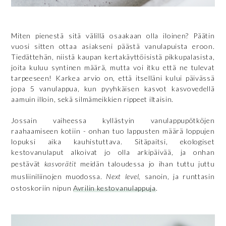
Miten pienestä sitä välillä osaakaan olla iloinen? Päätin
vuosi sitten ottaa asiakseni päästä vanulapuista eroon.
Tiedättehän, niistä kaupan kertakäyttöisistä pikkupalasista,
joita kuluu syntinen määrä, mutta voi itku että ne tulevat
tarpeeseen! Karkea arvio on, että itselläni kului päivässä
jopa 5 vanulappua, kun pyyhkäisen kasvot kasvovedellä
aamuin illoin, sekä silmämeikkien rippeet iltaisin.
Jossain vaiheessa kyllästyin vanulappupötköjen
raahaamiseen kotiin - onhan tuo lappusten määrä loppujen
lopuksi aika kauhistuttava. Sitäpaitsi, ekologiset
kestovanulaput alkoivat jo olla arkipäivää, ja onhan
pestävät
kasvorätit
meidän taloudessa jo ihan tuttu juttu
musliiniliinojen muodossa.
Next level,
sanoin, ja runttasin
ostoskoriin nipun
Avrilin kestovanulappuja
.