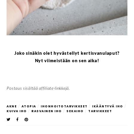
Joko sinäkin olet hyvästellyt kertisvanulaput?
Nyt viimeistään on sen aika!
Postaus sisältää affiliate-linkkejä.
AKNE
/
ATOPIA
/
IHONHOITOTARVIKKEET
/
IKÄÄNTYVÄ IHO
/
KUIVA IHO
/
RASVAINEN IHO
/
SEKAIHO
/
TARVIKKEET