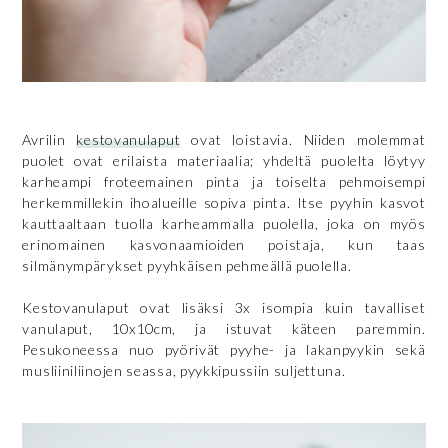
Avrilin
kestovanulaput
ovat loistavia. Niiden molemmat
puolet ovat erilaista materiaalia; yhdeltä puolelta löytyy
karheampi froteemainen pinta ja toiselta pehmoisempi
herkemmillekin ihoalueille sopiva pinta. Itse pyyhin kasvot
kauttaaltaan tuolla karheammalla puolella, joka on myös
erinomainen kasvonaamioiden poistaja, kun taas
silmänympärykset pyyhkäisen pehmeällä puolella.
Kestovanulaput ovat lisäksi 3x isompia kuin tavalliset
vanulaput, 10x10cm, ja istuvat käteen paremmin.
Pesukoneessa nuo pyörivät pyyhe- ja lakanpyykin sekä
musliiniliinojen seassa, pyykkipussiin suljettuna.