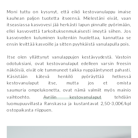
Moni tuttu on kysynyt, että eikö kestovanulappu imaise
kauhean paljon tuotetta itseensä. Mielestäni eivät, vaan
itseasiassa kasvovesi jää herkästi lapun pinnalle pyörimään,
ellei kasvovettä tarkoituksenmukaisesti imeytä siihen. Jos
kasvoveden kuluminen kuitenkin huolettaa, kannattaa se
ensin levittää kasvoille ja sitten pyyhkäistä vanulapulla pois.
Itse olen yllättynyt vanulappujen kestävyydestä. Vastoin
odotuksiani, ovat kestovanulaput edelleen varsin freesin
näköisiä, eivät ole tummuneet taikka nyppääntyneet pahasti.
Käsistään kätevä henkilö pyöräyttää hetkessä
kestovanulaput itse, mutta jos et omista
saumuria
ompelukonetta, ovat nämä valmiit myös mainio
vaihtoehto.
Avrilin kestovanulaput
tehdään
luomupuuvillasta Ranskassa ja kustantavat 2,50-3,00€/kpl
ostopaikasta riippuen.