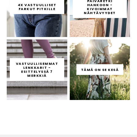
PÄIVÄRETKI
4X VASTUULLISET
HANKOON -
FARKUT PITKILLE
KIVOIMMAT
NÄHTÄVYYDET
VASTUULLISEMMAT
LENKKARIT -
TÄMÄ ON SE KESÄ
ESITTELYSSÄ 7
MERKKIÄ