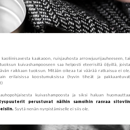
kaoliinisavesta kaakaoon, ruisjauhosta arrowjuurijauheeseen, ta
tuoksun kuivashampooseen saa helposti eteerisillä öljyillä, joist
tävän raikkaan tuoksun. Mitään oikeaa tai väärää ratkaisua ei ole
in erilaisissa koostumuksissa (hyvin tiheät ja pakkaantuva
t)
 jauhopohjaisesta kuivashampoosta ja siksi haluan huomautta
tyspuuterit perustuvat näihin samoihin rasvaa sitovii
heisiin.
Syytä nenän nyrpistämiselle ei siis ole.