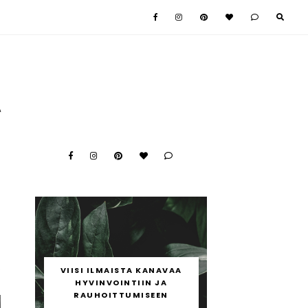
A
e
ä
ä
VIISI ILMAISTA KANAVAA
8
HYVINVOINTIIN JA
RAUHOITTUMISEEN