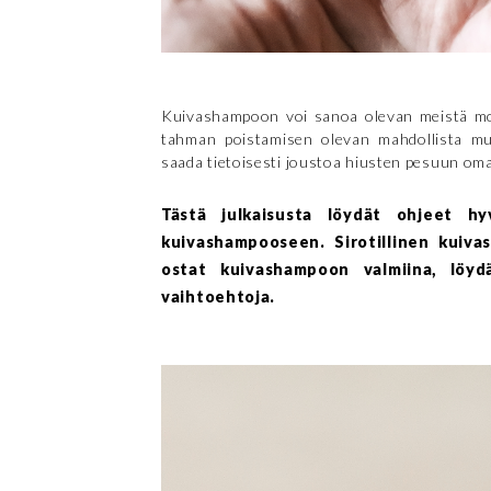
Kuivashampoon voi sanoa olevan meistä mon
tahman poistamisen olevan mahdollista muut
saada tietoisesti joustoa hiusten pesuun oma
Tästä julkaisusta löydät ohjeet hy
kuivashampooseen. Sirotillinen kuiv
ostat kuivashampoon valmiina, löyd
vaihtoehtoja.