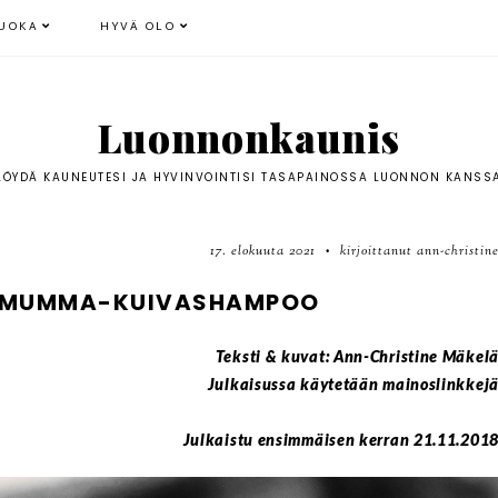
UOKA
HYVÄ OLO
Luonnonkaunis
LÖYDÄ KAUNEUTESI JA HYVINVOINTISI TASAPAINOSSA LUONNON KANSS
17. elokuuta 2021
kirjoittanut ann-christin
•
RDEMUMMA-KUIVASHAMPOO
Teksti & kuvat: Ann-Christine Mäkel
Julkaisussa käytetään mainoslinkkej
Julkaistu ensimmäisen kerran 21.11.201