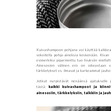
Kuivashampoon pohjana voi käyttää kaikkea 
sekoitella pohja-aineksia keskenään. Kivan 
esimerkiksi piparminttu tuo hiuksiin miellyt
Ainesosien välinen ero on oikeastaan va
tärkkelykset vs. ilmavat ja karkeammat jauho
Jotkut nyrpistävät nenäänsä ajatukselle
tästä:
kaikki kuivashampoot ja kiinni
ainesosiin, tärkkelyksiin, talkkiin ja jau