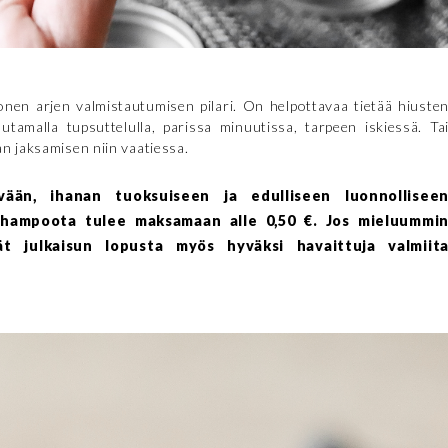
en arjen valmistautumisen pilari. On helpottavaa tietää hiuste
amalla tupsuttelulla, parissa minuutissa, tarpeen iskiessä. Ta
n jaksamisen niin vaatiessa.
vään, ihanan tuoksuiseen ja edulliseen luonnollisee
ashampoota tulee maksamaan alle 0,50 €. Jos mieluummi
ät julkaisun lopusta myös hyväksi havaittuja valmiit