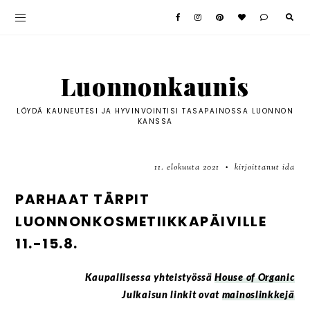
Luonnonkaunis
LÖYDÄ KAUNEUTESI JA HYVINVOINTISI TASAPAINOSSA LUONNON
KANSSA
11. elokuuta 2021
kirjoittanut ida
•
PARHAAT TÄRPIT
LUONNONKOSMETIIKKAPÄIVILLE
11.-15.8.
Kaupallisessa yhteistyössä
House of Organic
Julkaisun linkit ovat
mainoslinkkejä