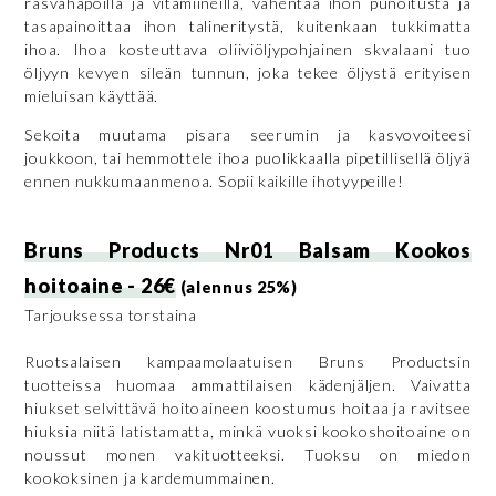
rasvahapoilla ja vitamiineilla, vähentää ihon punoitusta ja
tasapainoittaa ihon talineritystä, kuitenkaan tukkimatta
ihoa. Ihoa kosteuttava oliiviöljypohjainen skvalaani tuo
öljyyn kevyen sileän tunnun, joka tekee öljystä erityisen
mieluisan käyttää.
Sekoita muutama pisara seerumin ja kasvovoiteesi
joukkoon, tai hemmottele ihoa puolikkaalla pipetillisellä öljyä
ennen nukkumaanmenoa. Sopii kaikille ihotyypeille!
Bruns Products Nr01 Balsam Kookos
hoitoaine - 26€
(alennus 25%)
Tarjouksessa torstaina
Ruotsalaisen kampaamolaatuisen Bruns Productsin
tuotteissa huomaa ammattilaisen kädenjäljen. Vaivatta
hiukset selvittävä hoitoaineen koostumus hoitaa ja ravitsee
hiuksia niitä latistamatta, minkä vuoksi kookoshoitoaine on
noussut monen vakituotteeksi. Tuoksu on miedon
kookoksinen ja kardemummainen.