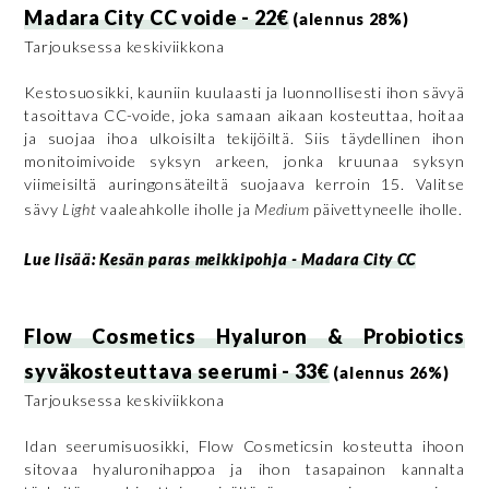
Madara City CC voide - 22€
(alennus 28%)
Tarjouksessa keskiviikkona
Kestosuosikki, kauniin kuulaasti ja luonnollisesti ihon sävyä
tasoittava CC-voide, joka samaan aikaan kosteuttaa, hoitaa
ja suojaa ihoa ulkoisilta tekijöiltä. Siis täydellinen ihon
monitoimivoide syksyn arkeen, jonka kruunaa syksyn
viimeisiltä auringonsäteiltä suojaava kerroin 15. Valitse
sävy
Light
vaaleahkolle iholle ja
Medium
päivettyneelle iholle.
Lue lisää:
Kesän paras meikkipohja - Madara City CC
Flow Cosmetics Hyaluron & Probiotics
syväkosteuttava seerumi - 33€
(alennus 26%)
Tarjouksessa keskiviikkona
Idan seerumisuosikki, Flow Cosmeticsin kosteutta ihoon
sitovaa hyaluronihappoa ja ihon tasapainon kannalta