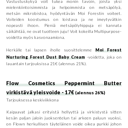
Vastustuskykyä voit tukea monin tavoin, joista yksi
mielenkiintoisimmista ja helpoimmista on metsäpölyä,
metsän mikrobistoa, hyödyntävän Moi Forestin voiteet.
Voiteiden koostumus on loistava ja ne imeytyvätkin
nopeasti ihoon. Pieniä metsäpölyhippuja ei kannata
säikähtää, ne ovat tuotteen juju! Voit kokeilla Multipurpose-
voidetta myös kasvonaamiona.
Herkälle tai lapsen iholle suosittelemme
Moi Forest
Nurturing Forest Dust Baby Cream
-voidetta, joka on
lauantain tarjouksissa 21€ (alennus 21%).
Flow Cosmetics Peppermint Butter
virkistävä yleisvoide - 17€
(alennus 26%)
Tarjouksessa keskiviikkona
Kaipaavat jalkasi erityistä hellyyttä ja virkistystä sitten
kesän paljan jaloin juoksentelun tai arkeen paluun vuoksi,
on Flown herkullisen täyteläinen voide oikea purkki johon