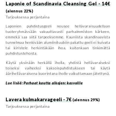
Laponie of Scandinavia Cleansing Gel - 14€
(alennus 22%)
Tarjouksessa perjantaina
Laponien puhdistusgeeli nousee hellävaraisuudellaan
tuoteryhmässään vakuuttavasti parhaimmiston kärkeen,
emmekä saa siitä tarpeeksemme. Kauniista skandinaavista
tunnelmaa henkivään alumiinituubiin pakattu geeli ei kuivata
tai kiristele herkintäkään ihoa, kuitenkaan tinkimättä
puhdistustehosta.
Käytä yksinään herkällä iholla, yhdistä hellävaraiseksi
toiseksi vaiheeksi kaksoispuhdistukseen tai käytä
äärihellävaraisena kuorintana iholle vaikuttamaan jätettynä.
Lue lisää:
Parhaat kautta aikojen: kasvoille
Lavera kulmakarvageeli - 7€
(alennus 29%)
Tarjouksessa perjantaina