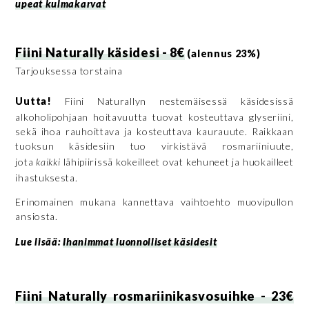
upeat kulmakarvat
Fiini Naturally käsidesi - 8€
(alennus 23%)
Tarjouksessa torstaina
Uutta!
Fiini Naturallyn nestemäisessä käsidesissä
alkoholipohjaan hoitavuutta tuovat kosteuttava glyseriini,
sekä ihoa rauhoittava ja kosteuttava kaurauute. Raikkaan
tuoksun käsidesiin tuo virkistävä rosmariiniuute,
jota
kaikki
lähipiirissä kokeilleet ovat kehuneet ja huokailleet
ihastuksesta.
Erinomainen mukana kannettava vaihtoehto muovipullon
ansiosta.
Lue lisää:
Ihanimmat luonnolliset käsidesit
Fiini Naturally rosmariinikasvosuihke - 23€