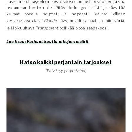
Laveran kulmageeli on kestosuosikkimme läpi vuosien ja yhä
useamman luottotuote! Pitävä kulmageeli siistii ja sävyttää
kulmat todella helposti ja nopeasti. Valitse viileän
keskiruskea
Hazel Blonde
sävy, mikäli kaipaat kulmiin väriä,
ja läpikuultava
Transparent
pelkkää pitoa saadaksesi.
Lue lisää: Parhaat kautta aikojen: meikit
Katso kaikki perjantain tarjoukset
(Päivittyy perjantaina)