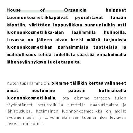
House of Organicin
hulppeat
Luonnonkosmetiikkapäivät pyörähtävät tänään
käyntiin, värittäen loppuviikkoa sunnuntaihin asti
luonnonkosmetiikka-alan laajimmilla hulinoilla.
Luvassa on jälleen aivan kreisi määrä tarjouksia
luonnonkosmetiikan parhaimmista tuotteista ja
mahdollisuus tehdä todellista säästöä ennakoimalla
lähenevän syksyn tuotetarpeita.
Kuten tapanamme on,
olemme tälläkin kertaa valinneet
omat nostomme pääosin kotimaisella
luonnonkosmetiikalla
, jota olemme tarpeen tullen
täydentäneet perustelluilla tuotteilla naapurimaista ja
lähiseudulta. Kotimainen luonnonkosmetiikka on meille
sydämen asia, ja toivommekin sen tuoman ilon leviävän
myös sinun kotiisi.