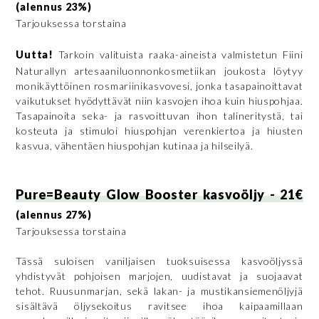
(alennus 23%)
Tarjouksessa torstaina
Uutta!
Tarkoin valituista raaka-aineista valmistetun Fiini
Naturallyn artesaaniluonnonkosmetiikan joukosta löytyy
monikäyttöinen rosmariinikasvovesi, jonka tasapainoittavat
vaikutukset hyödyttävät niin kasvojen ihoa kuin hiuspohjaa.
Tasapainoita seka- ja rasvoittuvan ihon talineritystä, tai
kosteuta ja stimuloi hiuspohjan verenkiertoa ja hiusten
kasvua, vähentäen hiuspohjan kutinaa ja hilseilyä.
Pure=Beauty Glow Booster kasvoöljy - 21€
(alennus 27%)
Tarjouksessa torstaina
Tässä suloisen vaniljaisen tuoksuisessa kasvoöljyssä
yhdistyvät pohjoisen marjojen, uudistavat ja suojaavat
tehot. Ruusunmarjan, sekä lakan- ja mustikansiemenöljyjä
sisältävä öljysekoitus ravitsee ihoa kaipaamillaan