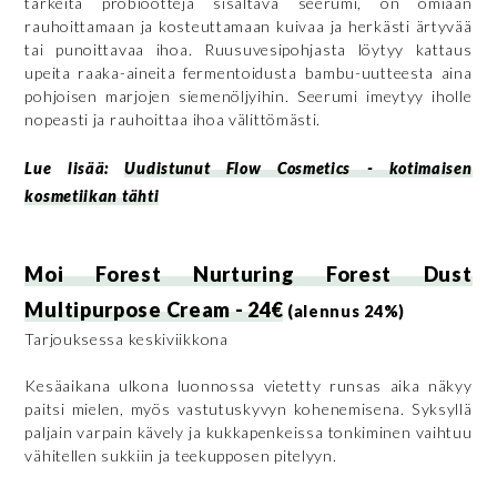
tärkeitä probiootteja sisältävä seerumi, on omiaan
rauhoittamaan ja kosteuttamaan kuivaa ja herkästi ärtyvää
tai punoittavaa ihoa. Ruusuvesipohjasta löytyy kattaus
upeita raaka-aineita fermentoidusta bambu-uutteesta aina
pohjoisen marjojen siemenöljyihin. Seerumi imeytyy iholle
nopeasti ja rauhoittaa ihoa välittömästi.
Lue lisää:
Uudistunut Flow Cosmetics - kotimaisen
kosmetiikan tähti
Moi Forest Nurturing Forest Dust
Multipurpose Cream - 24€
(alennus 24%)
Tarjouksessa keskiviikkona
Kesäaikana ulkona luonnossa vietetty runsas aika näkyy
paitsi mielen, myös vastutuskyvyn kohenemisena. Syksyllä
paljain varpain kävely ja kukkapenkeissa tonkiminen vaihtuu
vähitellen sukkiin ja teekupposen pitelyyn.