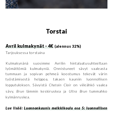
Torstai
Avril kulmakynät - 4€
(alennus 32%)
Tarjouksessa torstaina
Kulmakynänä suosimme Avrilin hintalaatusuhteeltaan
lyömättömiä kulmakyniä. Onnistuneet sävyt vaaleasta
tummaan ja sopivan pehmeä koostumus tekevät värin
työstämisestä helppoa, takaen kauniin luonnollisen
lopputuloksen. Sävyistä
Chatain Clair
on viileähkö vaalea
sävy,
Brun
lämmin keskiruskea ja
Ultra Brun
tummahko
kylmänruskea.
Lue lisää:
Luonnonkaunis meikkikoulu osa 5: luonnollisen