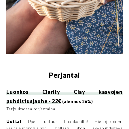
Perjantai
Luonkos Clarity Clay kasvojen
puhdistusjauhe - 22€
(alennus 26%)
Tarjouksessa perjantaina
Uutta!
Upea uutuus Luonkosilta! Hienojakoinen
kaurajauhepohjainen, hellästi ihoa syväpuhdistava