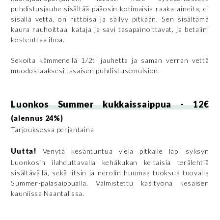
puhdistusjauhe sisältää pääosin kotimaisia raaka-aineita, ei
sisällä vettä, on riittoisa ja säilyy pitkään. Sen sisältämä
kaura rauhoittaa, kataja ja savi tasapainoittavat, ja betaiini
kosteuttaa ihoa.
Sekoita kämmenellä 1/2tl jauhetta ja saman verran vettä
muodostaaksesi tasaisen puhdistusemulsion.
Luonkos Summer kukkaissaippua - 12€
(alennus 24%)
Tarjouksessa perjantaina
Uutta!
Venytä kesäntuntua vielä pitkälle läpi syksyn
Luonkosin ilahduttavalla kehäkukan keltaisia terälehtiä
sisältävällä, sekä litsin ja nerolin huumaa tuoksua tuovalla
Summer-palasaippualla. Valmistettu käsityönä kesäisen
kauniissa Naantalissa.