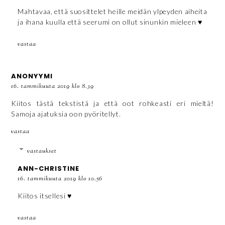
Mahtavaa, että suosittelet heille meidän ylpeyden aiheita
ja ihana kuulla että seerumi on ollut sinunkin mieleen ♥
vastaa
ANONYYMI
16. tammikuuta 2019 klo 8.39
Kiitos tästä tekstistä ja että oot rohkeasti eri mieltä!
Samoja ajatuksia oon pyöritellyt.
vastaa
vastaukset
ANN-CHRISTINE
16. tammikuuta 2019 klo 10.56
Kiitos itsellesi ♥
vastaa