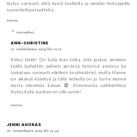
löytyy varmasti yhtä hyviä tuotteita ja meidän ihotyypeille
suunniteltuja tuotteita.
vastaa
vastaukset
ANN-CHRISTINE
17. tammikuuta 2019 klo 12.15
Kiitos Heidi! On kyllä ihan totta, että joskus aiemmin
täällä laahattiin pahasti perässä tietyissä asioissa (ja
laahataan varmasti edelleen keskimäärin), mutta tilanne
on alkanut kääntyä ja tällä hetkellä on jo turha mennä
merta edemmäs kalaan 😊 Erinomaisia vaihtoehtoja
löytyy kyllä, kunhan on sille avoin!
vastaa
JENNI AHOKAS
16. tammikuuta 2019 klo 14.39