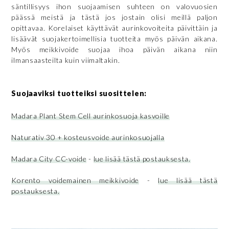
säntillisyys ihon suojaamisen suhteen on valovuosien
päässä meistä ja tästä jos jostain olisi meillä paljon
opittavaa. Korelaiset käyttävät aurinkovoiteita päivittäin ja
lisäävät suojakertoimellisia tuotteita myös päivän aikana.
Myös meikkivoide suojaa ihoa päivän aikana niin
ilmansaasteilta kuin viimaltakin.
Suojaaviksi tuotteiksi suosittelen:
Madara Plant Stem Cell aurinkosuoja kasvoille
Naturativ 30 + kosteusvoide aurinkosuojalla
Madara City CC-voide
-
lue lisää tästä postauksesta.
Korento voidemainen meikkivoide
-
lue lisää tästä
postauksesta.