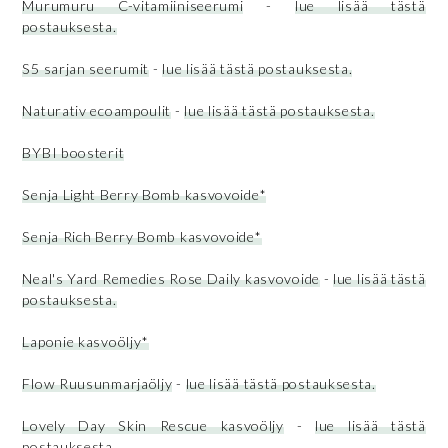
Murumuru C-vitamiiniseerumi
-
lue lisää tästä
postauksesta.
S5 sarjan seerumit
-
lue lisää tästä postauksesta.
Naturativ ecoampoulit
-
lue lisää tästä postauksesta.
BYBI boosterit
Senja Light Berry Bomb kasvovoide*
Senja Rich Berry Bomb kasvovoide*
Neal's Yard Remedies Rose Daily kasvovoide
-
lue lisää tästä
postauksesta.
Laponie kasvoöljy*
Flow Ruusunmarjaöljy
-
lue lisää tästä postauksesta.
Lovely Day Skin Rescue kasvoöljy
-
lue lisää tästä
postauksesta.