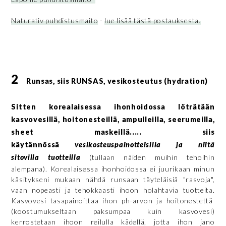
Naturativ puhdistusmaito
-
lue lisää tästä postauksesta.
2
Runsas, siis RUNSAS, vesikosteutus (hydration)
Sitten korealaisessa ihonhoidossa löträtään
kasvovesillä, hoitonesteillä, ampulleilla, seerumeilla,
sheet maskeillä..... siis
käytännössä
vesikosteuspainotteisilla ja niitä
sitovilla tuotteilla
(tullaan näiden muihin tehoihin
alempana). Korealaisessa ihonhoidossa ei juurikaan minun
käsitykseni mukaan nähdä runsaan täyteläisiä "rasvoja",
vaan nopeasti ja tehokkaasti ihoon holahtavia tuotteita.
Kasvovesi tasapainoittaa ihon ph-arvon ja hoitonestettä
(koostumukseltaan paksumpaa kuin kasvovesi)
kerrostetaan ihoon reilulla kädellä, jotta ihon jano