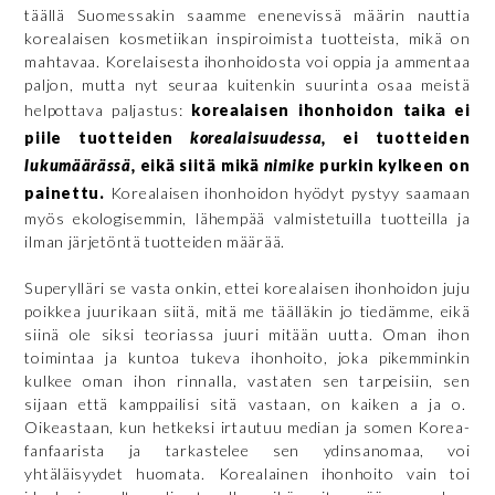
täällä Suomessakin saamme enenevissä määrin nauttia
korealaisen kosmetiikan inspiroimista tuotteista, mikä on
mahtavaa. Korelaisesta ihonhoidosta voi oppia ja ammentaa
paljon, mutta nyt seuraa kuitenkin suurinta osaa meistä
helpottava paljastus:
korealaisen ihonhoidon taika ei
piile tuotteiden
korealaisuudessa,
ei tuotteiden
lukumäärässä,
eikä siitä mikä
nimike
purkin kylkeen on
painettu.
Korealaisen ihonhoidon hyödyt pystyy saamaan
myös ekologisemmin, lähempää valmistetuilla tuotteilla ja
ilman järjetöntä tuotteiden määrää.
Superylläri se vasta onkin, ettei korealaisen ihonhoidon juju
poikkea juurikaan siitä, mitä me täälläkin jo tiedämme, eikä
siinä ole siksi teoriassa juuri mitään uutta. Oman ihon
toimintaa ja kuntoa tukeva ihonhoito, joka pikemminkin
kulkee oman ihon rinnalla, vastaten sen tarpeisiin, sen
sijaan että kamppailisi sitä vastaan, on kaiken a ja o.
Oikeastaan, kun hetkeksi irtautuu median ja somen Korea-
fanfaarista ja tarkastelee sen ydinsanomaa, voi
yhtäläisyydet huomata. Korealainen ihonhoito vain toi