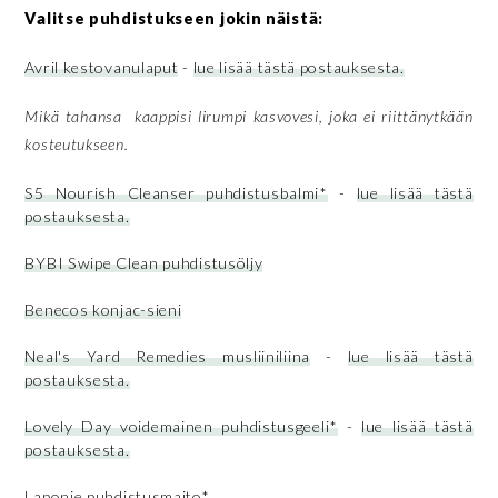
Valitse puhdistukseen jokin näistä:
Avril kestovanulaput
-
lue lisää tästä postauksesta.
Mikä tahansa kaappisi lirumpi kasvovesi, joka ei riittänytkään
kosteutukseen.
S5 Nourish Cleanser puhdistusbalmi*
-
lue lisää tästä
postauksesta.
BYBI Swipe Clean puhdistusöljy
Benecos konjac-sieni
Neal's Yard Remedies musliiniliina
-
lue lisää tästä
postauksesta.
Lovely Day voidemainen puhdistusgeeli*
-
lue lisää tästä
postauksesta.
Laponie puhdistusmaito*