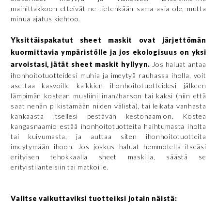
mainittakkoon etteivät ne tietenkään sama asia ole, mutta
minua ajatus kiehtoo.
Yksittäispakatut sheet maskit ovat järjettömän
kuormittavia ympäristölle ja jos ekologisuus on yksi
arvoistasi, jätät sheet maskit hyllyyn.
Jos haluat antaa
ihonhoitotuotteidesi muhia ja imeytyä rauhassa iholla, voit
asettaa kasvoille kaikkien ihonhoitotuotteidesi jälkeen
lämpimän kostean musliiniliinan/harson tai kaksi (niin että
saat nenän pilkistämään niiden välistä), tai leikata vanhasta
kankaasta itsellesi pestävän kestonaamion. Kostea
kangasnaamio estää ihonhoitotuotteita haihtumasta iholta
tai kuivumasta, ja auttaa siten ihonhoitotuotteita
imeytymään ihoon. Jos joskus haluat hemmotella itseäsi
erityisen tehokkaalla sheet maskilla, säästä se
erityistilanteisiin tai matkoille.
Valitse vaikuttaviksi tuotteiksi jotain näistä: