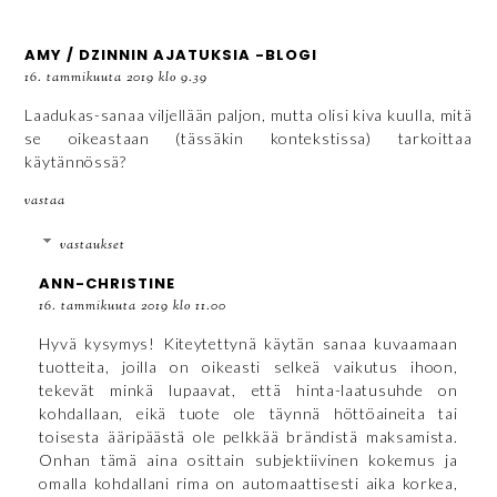
AMY / DZINNIN AJATUKSIA -BLOGI
16. tammikuuta 2019 klo 9.39
Laadukas-sanaa viljellään paljon, mutta olisi kiva kuulla, mitä
se oikeastaan (tässäkin kontekstissa) tarkoittaa
käytännössä?
vastaa
vastaukset
ANN-CHRISTINE
16. tammikuuta 2019 klo 11.00
Hyvä kysymys! Kiteytettynä käytän sanaa kuvaamaan
tuotteita, joilla on oikeasti selkeä vaikutus ihoon,
tekevät minkä lupaavat, että hinta-laatusuhde on
kohdallaan, eikä tuote ole täynnä höttöaineita tai
toisesta ääripäästä ole pelkkää brändistä maksamista.
Onhan tämä aina osittain subjektiivinen kokemus ja
omalla kohdallani rima on automaattisesti aika korkea,