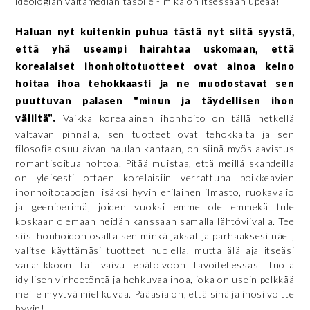
ideologian valtamedian tasolle - mikä on itsessään upeaa!
Haluan nyt kuitenkin puhua tästä nyt siitä syystä,
että yhä useampi hairahtaa uskomaan, että
korealaiset ihonhoitotuotteet ovat ainoa keino
hoitaa ihoa tehokkaasti ja ne muodostavat sen
puuttuvan palasen "minun ja täydellisen ihon
väliltä".
Vaikka korealainen ihonhoito on tällä hetkellä
valtavan pinnalla, sen tuotteet ovat tehokkaita ja sen
filosofia osuu aivan naulan kantaan, on siinä myös aavistus
romantisoitua hohtoa. Pitää muistaa, että meillä skandeilla
on yleisesti ottaen korelaisiin verrattuna poikkeavien
ihonhoitotapojen lisäksi hyvin erilainen ilmasto, ruokavalio
ja geeniperimä, joiden vuoksi emme ole emmekä tule
koskaan olemaan heidän kanssaan samalla lähtöviivalla. Tee
siis ihonhoidon osalta sen minkä jaksat ja parhaaksesi näet,
valitse käyttämäsi tuotteet huolella, mutta älä aja itseäsi
vararikkoon tai vaivu epätoivoon tavoitellessasi tuota
idyllisen virheetöntä ja hehkuvaa ihoa, joka on usein pelkkää
meille myytyä mielikuvaa. Pääasia on, että sinä ja ihosi voitte
hyvin!