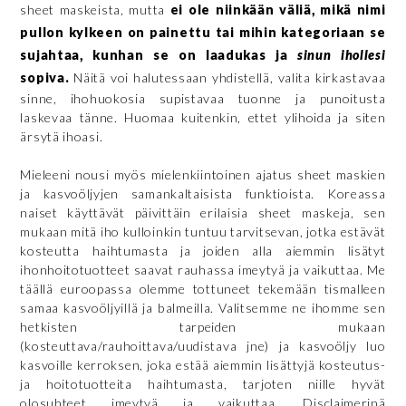
sheet maskeista, mutta
ei ole niinkään väliä, mikä nimi
pullon kylkeen on painettu tai mihin kategoriaan se
sujahtaa, kunhan se on laadukas ja
sinun ihollesi
sopiva.
Näitä voi halutessaan yhdistellä, valita kirkastavaa
sinne, ihohuokosia supistavaa tuonne ja punoitusta
laskevaa tänne. Huomaa kuitenkin, ettet ylihoida ja siten
ärsytä ihoasi.
Mieleeni nousi myös mielenkiintoinen ajatus sheet maskien
ja kasvoöljyjen samankaltaisista funktioista. Koreassa
naiset käyttävät päivittäin erilaisia sheet maskeja, sen
mukaan mitä iho kulloinkin tuntuu tarvitsevan, jotka estävät
kosteutta haihtumasta ja joiden alla aiemmin lisätyt
ihonhoitotuotteet saavat rauhassa imeytyä ja vaikuttaa. Me
täällä euroopassa olemme tottuneet tekemään tismalleen
samaa kasvoöljyillä ja balmeilla. Valitsemme ne ihomme sen
hetkisten tarpeiden mukaan
(kosteuttava/rauhoittava/uudistava jne) ja kasvoöljy luo
kasvoille kerroksen, joka estää aiemmin lisättyjä kosteutus-
ja hoitotuotteita haihtumasta, tarjoten niille hyvät
olosuhteet imeytyä ja vaikuttaa. Disclaimerinä