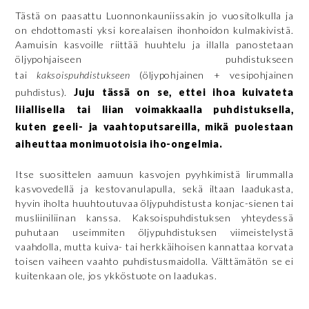
Tästä on paasattu Luonnonkauniissakin jo vuositolkulla ja
on ehdottomasti yksi korealaisen ihonhoidon kulmakivistä.
Aamuisin kasvoille riittää huuhtelu ja illalla panostetaan
öljypohjaiseen puhdistukseen
tai
kaksoispuhdistukseen
(öljypohjainen + vesipohjainen
puhdistus).
Juju tässä on se, ettei ihoa kuivateta
liiallisella tai liian voimakkaalla puhdistuksella,
kuten geeli- ja vaahtoputsareilla, mikä puolestaan
aiheuttaa monimuotoisia iho-ongelmia.
Itse suosittelen aamuun kasvojen pyyhkimistä lirummalla
kasvovedellä ja kestovanulapulla, sekä iltaan laadukasta,
hyvin iholta huuhtoutuvaa öljypuhdistusta konjac-sienen tai
musliiniliinan kanssa. Kaksoispuhdistuksen yhteydessä
puhutaan useimmiten öljypuhdistuksen viimeistelystä
vaahdolla, mutta kuiva- tai herkkäihoisen kannattaa korvata
toisen vaiheen vaahto puhdistusmaidolla. Välttämätön se ei
kuitenkaan ole, jos ykköstuote on laadukas.