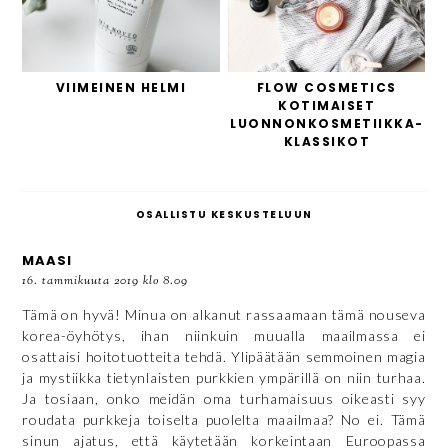
VIIMEINEN HELMI
FLOW COSMETICS
KOTIMAISET
LUONNONKOSMETIIKKA-
KLASSIKOT
OSALLISTU KESKUSTELUUN
MAASI
16. tammikuuta 2019 klo 8.09
Tämä on hyvä! Minua on alkanut rassaamaan tämä nouseva
korea-öyhötys, ihan niinkuin muualla maailmassa ei
osattaisi hoitotuotteita tehdä. Ylipäätään semmoinen magia
ja mystiikka tietynlaisten purkkien ympärillä on niin turhaa.
Ja tosiaan, onko meidän oma turhamaisuus oikeasti syy
roudata purkkeja toiselta puolelta maailmaa? No ei. Tämä
sinun ajatus, että käytetään korkeintaan Euroopassa