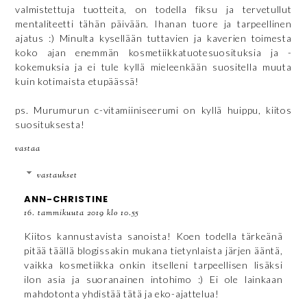
valmistettuja tuotteita, on todella fiksu ja tervetullut
mentaliteetti tähän päivään. Ihanan tuore ja tarpeellinen
ajatus :) Minulta kysellään tuttavien ja kaverien toimesta
koko ajan enemmän kosmetiikkatuotesuosituksia ja -
kokemuksia ja ei tule kyllä mieleenkään suositella muuta
kuin kotimaista etupäässä!
ps. Murumurun c-vitamiiniseerumi on kyllä huippu, kiitos
suosituksesta!
vastaa
vastaukset
ANN-CHRISTINE
16. tammikuuta 2019 klo 10.55
Kiitos kannustavista sanoista! Koen todella tärkeänä
pitää täällä blogissakin mukana tietynlaista järjen ääntä,
vaikka kosmetiikka onkin itselleni tarpeellisen lisäksi
ilon asia ja suoranainen intohimo :) Ei ole lainkaan
mahdotonta yhdistää tätä ja eko-ajattelua!