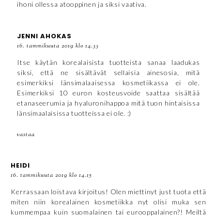
ihoni ollessa atooppinen ja siksi vaativa.
JENNI AHOKAS
16. tammikuuta 2019 klo 14.33
Itse käytän korealaisista tuotteista sanaa laadukas
siksi, että ne sisältävät sellaisia ainesosia, mitä
esimerkiksi länsimalaaisessa kosmetiikassa ei ole.
Esimerkiksi 10 euron kosteusvoide saattaa sisältää
etanaseerumia ja hyaluronihappoa mitä tuon hintaisissa
länsimaalaisissa tuotteissa ei ole. :)
vastaa
HEIDI
16. tammikuuta 2019 klo 14.15
Kerrassaan loistava kirjoitus! Olen miettinyt just tuota että
miten niin korealainen kosmetiikka nyt olisi muka sen
kummempaa kuin suomalainen tai eurooppalainen?! Meiltä