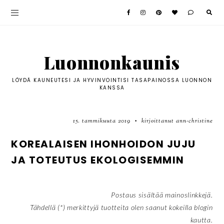
Luonnonkaunis
LÖYDÄ KAUNEUTESI JA HYVINVOINTISI TASAPAINOSSA LUONNON
KANSSA
15. tammikuuta 2019
kirjoittanut ann-christine
•
KOREALAISEN IHONHOIDON JUJU
JA TOTEUTUS EKOLOGISEMMIN
Postaus sisältää mainoslinkkejä.
Tähdellä (*) merkittyjä tuotteita olen saanut kokeilla blogin
kautta.