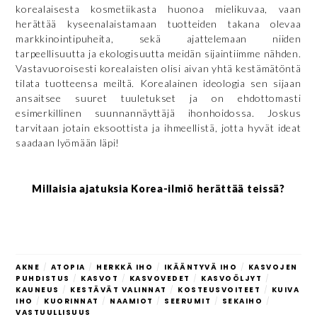
korealaisesta kosmetiikasta huonoa mielikuvaa, vaan
herättää kyseenalaistamaan tuotteiden takana olevaa
markkinointipuheita, sekä ajattelemaan niiden
tarpeellisuutta ja ekologisuutta meidän sijaintiimme nähden.
Vastavuoroisesti korealaisten olisi aivan yhtä kestämätöntä
tilata tuotteensa meiltä. Korealainen ideologia sen sijaan
ansaitsee suuret tuuletukset ja on ehdottomasti
esimerkillinen suunnannäyttäjä ihonhoidossa. Joskus
tarvitaan jotain eksoottista ja ihmeellistä, jotta hyvät ideat
saadaan lyömään läpi!
Millaisia ajatuksia Korea-ilmiö herättää teissä?
AKNE
/
ATOPIA
/
HERKKÄ IHO
/
IKÄÄNTYVÄ IHO
/
KASVOJEN
PUHDISTUS
/
KASVOT
/
KASVOVEDET
/
KASVOÖLJYT
/
KAUNEUS
/
KESTÄVÄT VALINNAT
/
KOSTEUSVOITEET
/
KUIVA
IHO
/
KUORINNAT
/
NAAMIOT
/
SEERUMIT
/
SEKAIHO
/
VASTUULLISUUS