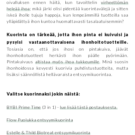
oivalluksen ennen häitä, kun tavoittelin
virheettömän
heleää ihoa
; mikä järki olisi pidentää kuorintavälejä ja sitten
iskeä iholle tujuja happoja, kun lempeämmillä tuotteilla saa
ylläpidättyä ihon kuntoa huomattavasti tasalaatuisemmin?
Kuorinta on tärkeää, jotta ihon pinta ei kuivuisi ja
pysyisi vastaanottavaisena ihonhoitotuotteille.
Tosiasia on, että jos ihosi on pintakuiva, jäävät
ihonhoitotuotteet herkästi ihon päälle pyörimään.
Pintakuivuus
altistaa myös ihoa tukkeumille
. Minä suosin
ihonhoidossa kevyesti kuorivia puhdistustuotteita, mutta
lisäksi säännöllistä hellävaraista entsyymikuorintaa.
Valitse kuorinnaksi jokin näistä:
BYBI Prime Time
(3 in 1) -
lue lisää tästä postauksesta.
Flow Puolukka entsyymikuorinta
Estelle & Thild Biotreat entsyymikuorinta