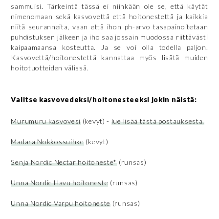
sammuisi. Tärkeintä tässä ei niinkään ole se, että käytät
nimenomaan sekä kasvovettä että hoitonestettä ja kaikkia
niitä seuranneita, vaan että ihon ph-arvo tasapainoitetaan
puhdistuksen jälkeen ja iho saa jossain muodossa riittävästi
kaipaamaansa kosteutta. Ja se voi olla todella paljon.
Kasvovettä/hoitonestettä kannattaa myös lisätä muiden
hoitotuotteiden välissä.
Valitse kasvovedeksi/hoitonesteeksi jokin näistä:
Murumuru kasvovesi
(kevyt) -
lue lisää tästä postauksesta.
Madara Nokkossuihke
(kevyt)
Senja Nordic Nectar hoitoneste*
(runsas)
Unna Nordic Havu hoitoneste
(runsas)
Unna Nordic Varpu hoitoneste
(runsas)