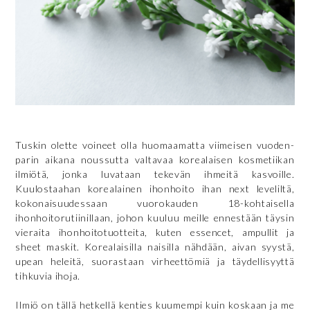
Tuskin olette voineet olla huomaamatta viimeisen vuoden-
parin aikana noussutta valtavaa korealaisen kosmetiikan
ilmiötä, jonka luvataan tekevän ihmeitä kasvoille.
Kuulostaahan korealainen ihonhoito ihan next leveliltä,
kokonaisuudessaan vuorokauden 18-kohtaisella
ihonhoitorutiinillaan, johon kuuluu meille ennestään täysin
vieraita ihonhoitotuotteita, kuten essencet, ampullit ja
sheet maskit. Korealaisilla naisilla nähdään, aivan syystä,
upean heleitä, suorastaan virheettömiä ja täydellisyyttä
tihkuvia ihoja.
Ilmiö on tällä hetkellä kenties kuumempi kuin koskaan ja me