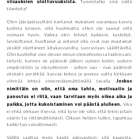
viisauksien ulottuvuuksista.
Tunnistatko sinä näitä
tilanteita?
Olen jääräpäisyyttäni kantanut mukanani useampaa kasvia
kodista toiseen, siitä huolimatta, etten ole saanut niitä
voimaan hyvin. Vaikka olen tehnyt kaikkeni, kastellut,
lannoittanut, huoltanut ja antanut olla, ovat nuo muutamat
yksilöt näyttäneet kitukasvuisilta, suorastaan säälittäviltä.
Olin kuvitellut vian olevan minun olemattomissa taidoissani,
tietysti, kunnes ne pääsivät jälleen uuteen kotiin, uuteen
ympäristöön ja olosuhteisiin - jolloin vau - nuo päättivät
ykskaks pyrähtää, kasvaa kokoa ja puskea uutta kirkkaan
vihreää lehteä ennennäkemättömällä tavalla.
Joskus
nimittäin on niin, että oma tahto, motivaatio ja
panostus ei riitä, vaan tarvitaan myös oikea aika ja
paikka, jotta kukoistaminen voi päästä alulleen.
Vika
ei ehkä olekaan itsessä, eikä kyse ole siitä, että tekisi jotain
väärin tai riittämättömästi. Oikean hetken tullen, tapahtuu
kaikki tuo vaivattomasti.
Välillä saattaa myös käydä päinvastoin; sitä kaunista,