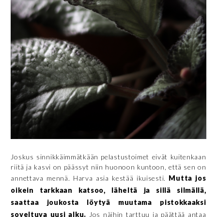
Joskus sinnikkäimmätkään pelastustoimet eivät kuitenkaan
riitä ja kasvi on päässyt niin huonoon kuntoon, että sen on
annettava mennä. Harva asia kestää ikuisesti.
Mutta jos
oikein tarkkaan katsoo, läheltä ja sillä silmällä,
saattaa joukosta löytyä muutama pistokkaaksi
soveltuva uusi alku.
Jos näihin tarttuu ja päättää antaa