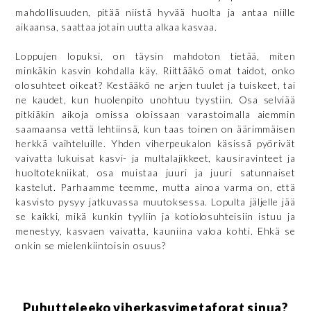
mahdollisuuden, pitää niistä hyvää huolta ja antaa niille
aikaansa, saattaa jotain uutta alkaa kasvaa.
Loppujen lopuksi, on täysin mahdoton tietää, miten
minkäkin kasvin kohdalla käy. Riittääkö omat taidot, onko
olosuhteet oikeat? Kestääkö ne arjen tuulet ja tuiskeet, tai
ne kaudet, kun huolenpito unohtuu tyystiin. Osa selviää
pitkiäkin aikoja omissa oloissaan varastoimalla aiemmin
saamaansa vettä lehtiinsä, kun taas toinen on äärimmäisen
herkkä vaihteluille. Yhden viherpeukalon käsissä pyörivät
vaivatta lukuisat kasvi- ja multalajikkeet, kausiravinteet ja
huoltotekniikat, osa muistaa juuri ja juuri satunnaiset
kastelut. Parhaamme teemme, mutta ainoa varma on, että
kasvisto pysyy jatkuvassa muutoksessa. Lopulta jäljelle jää
se kaikki, mikä kunkin tyyliin ja kotiolosuhteisiin istuu ja
menestyy, kasvaen vaivatta, kauniina valoa kohti. Ehkä se
onkin se mielenkiintoisin osuus?
Puhutteleeko viherkasvimetaforat sinua?