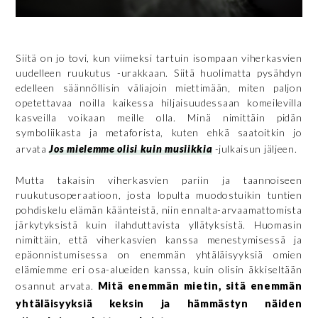
Siitä on jo tovi, kun viimeksi tartuin isompaan viherkasvien
uudelleen ruukutus -urakkaan. Siitä huolimatta pysähdyn
edelleen säännöllisin väliajoin miettimään, miten paljon
opetettavaa noilla kaikessa hiljaisuudessaan komeilevilla
kasveilla voikaan meille olla. Minä nimittäin pidän
symboliikasta ja metaforista, kuten ehkä saatoitkin jo
arvata
Jos mielemme olisi kuin musiikkia
-
julkaisun jäljeen.
Mutta takaisin viherkasvien pariin ja taannoiseen
ruukutusoperaatioon, josta lopulta muodostuikin tuntien
pohdiskelu elämän käänteistä, niin ennalta-arvaamattomista
järkytyksistä kuin ilahduttavista yllätyksistä. Huomasin
nimittäin, että viherkasvien kanssa menestymisessä ja
epäonnistumisessa on enemmän yhtäläisyyksiä omien
elämiemme eri osa-alueiden kanssa, kuin olisin äkkiseltään
osannut arvata.
Mitä enemmän mietin, sitä enemmän
yhtäläisyyksiä keksin ja hämmästyn näiden