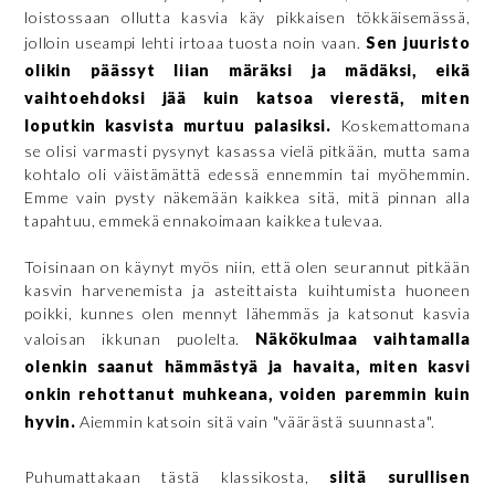
loistossaan ollutta kasvia käy pikkaisen tökkäisemässä,
jolloin useampi lehti irtoaa tuosta noin vaan.
Sen juuristo
olikin päässyt liian märäksi ja mädäksi, eikä
vaihtoehdoksi jää kuin katsoa vierestä, miten
loputkin kasvista murtuu palasiksi.
Koskemattomana
se olisi varmasti pysynyt kasassa vielä pitkään, mutta sama
kohtalo oli väistämättä edessä ennemmin tai myöhemmin.
Emme vain pysty näkemään kaikkea sitä, mitä pinnan alla
tapahtuu, emmekä ennakoimaan kaikkea tulevaa.
Toisinaan on käynyt myös niin, että olen seurannut pitkään
kasvin harvenemista ja asteittaista kuihtumista huoneen
poikki, kunnes olen mennyt lähemmäs ja katsonut kasvia
valoisan ikkunan puolelta.
Näkökulmaa vaihtamalla
olenkin saanut hämmästyä ja havaita, miten kasvi
onkin rehottanut muhkeana, voiden paremmin kuin
hyvin.
Aiemmin katsoin sitä vain "väärästä suunnasta".
Puhumattakaan tästä klassikosta,
siitä surullisen