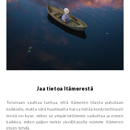
Jaa tietoa Itämerestä
Toisinaan saattaa tuntua, että Itämeren tilasta puhutaan
kaikkialla,
mutta siitä huolimatta harva tietää konkreettisesti
mistä on kyse, miten se ympäristöömme vaikuttaa ja ennen
kaikkea, miten paljon mekin yksilötasolla voimme Itämeren
eteen tehdä.