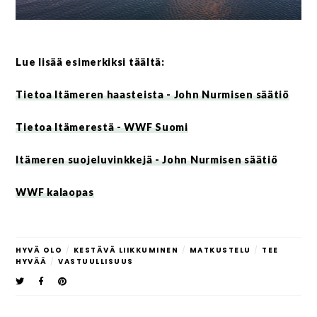
Lue lisää esimerkiksi täältä:
Tietoa Itämeren haasteista - John Nurmisen säätiö
Tietoa Itämerestä - WWF Suomi
Itämeren suojeluvinkkejä - John Nurmisen säätiö
WWF kalaopas
HYVÄ OLO
/
KESTÄVÄ LIIKKUMINEN
/
MATKUSTELU
/
TEE
HYVÄÄ
/
VASTUULLISUUS