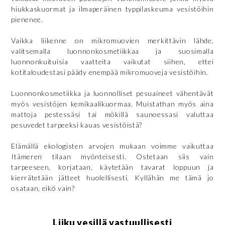
hiukkaskuormat ja ilmaperäinen typpilaskeuma vesistöihin
pienenee.
Vaikka liikenne on mikromuovien merkittävin lähde,
valitsemalla luonnonkosmetiikkaa ja suosimalla
luonnonkuituisia vaatteita vaikutat siihen, ettei
kotitaloudestasi päädy enempää mikromuoveja vesistöihin.
Luonnonkosmetiikka ja luonnolliset pesuaineet vähentävät
myös vesistöjen kemikaalikuormaa. Muistathan myös aina
mattoja pestessäsi tai mökillä saunoessasi valuttaa
pesuvedet tarpeeksi kauas vesistöistä?
Elämällä ekologisten arvojen mukaan voimme vaikuttaa
Itämeren tilaan myönteisesti. Ostetaan siis vain
tarpeeseen, korjataan, käytetään tavarat loppuun ja
kierrätetään jätteet huolellisesti. Kyllähän me tämä jo
osataan, eikö vain?
Liiku vesillä vastuullisesti