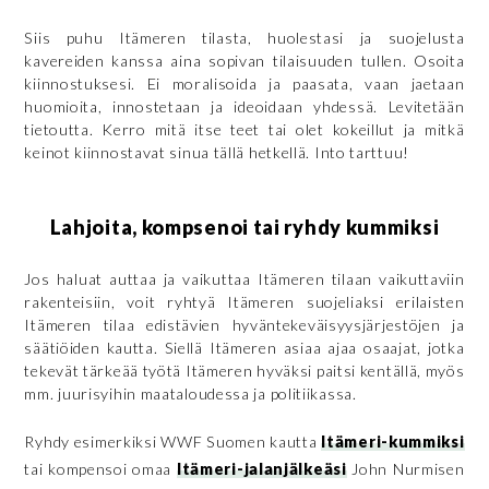
Siis puhu Itämeren tilasta, huolestasi ja suojelusta
kavereiden kanssa aina sopivan tilaisuuden tullen. Osoita
kiinnostuksesi. Ei moralisoida ja paasata, vaan jaetaan
huomioita, innostetaan ja ideoidaan yhdessä. Levitetään
tietoutta. Kerro mitä itse teet tai olet kokeillut ja mitkä
keinot kiinnostavat sinua tällä hetkellä. Into tarttuu!
Lahjoita, kompsenoi tai ryhdy kummiksi
Jos haluat auttaa ja vaikuttaa Itämeren tilaan vaikuttaviin
rakenteisiin, voit ryhtyä Itämeren suojeliaksi erilaisten
Itämeren tilaa edistävien hyväntekeväisyysjärjestöjen ja
säätiöiden kautta. Siellä Itämeren asiaa ajaa osaajat, jotka
tekevät tärkeää työtä Itämeren hyväksi paitsi kentällä, myös
mm. juurisyihin maataloudessa ja politiikassa.
Ryhdy esimerkiksi WWF Suomen kautta
Itämeri-kummiksi
tai kompensoi omaa
Itämeri-jalanjälkeäsi
John Nurmisen