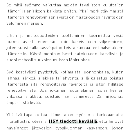
Se mitä syömme vaikuttaa meidän tavallisten kuluttajien
Itämeri-jalanjälkeen kaikista eniten. Yksi merkittävimmistä
Itämeren rehevöitymisen syistä on maatalouden ravinteiden
valuminen mereen.
Lihan ja maitotuotteiden tuottaminen kuormittaa vesiä
huomattavasti enemmän kuin kasvisruoan viljeleminen,
joten suosimalla kasvispainotteista ruokaa teet palveluksen
Itämerelle. Käytä monipuolisesti satokauden kasviksia ja
suosi mahdollisuuksien mukaan lähiruokaa.
Syö kestävästi pyydettyä, kotimaista luonnonkalaa, kuten
lahnaa, särkeä, silakkaa tai ahventa, sillä kalastus poistaa
Itämerestä sitä rehevöittäviä ravinteita ja siten hillitsee
rehevöitymistä. Jos jokainen suomalainen söisi kerran
viikossa silakkaa, poistaisi se Itämerestä 22 miljoonaa
ämpärillistä levää.
Yllätävä tapa auttaa Itämerta on myös olla tankkaamatta
liioitellusti proteiinia.
HSY tiedotti keväällä
, että he ovat
havainneet jätevesien typpikuorman kasvaneen, johon