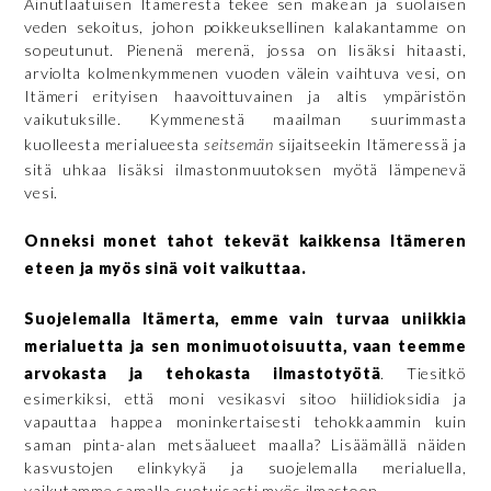
Ainutlaatuisen Itämerestä tekee sen makean ja suolaisen
veden sekoitus, johon poikkeuksellinen kalakantamme on
sopeutunut. Pienenä merenä, jossa on lisäksi hitaasti,
arviolta kolmenkymmenen vuoden välein vaihtuva vesi, on
Itämeri erityisen haavoittuvainen ja altis ympäristön
vaikutuksille. Kymmenestä maailman suurimmasta
kuolleesta merialueesta
seitsemän
sijaitseekin Itämeressä ja
sitä uhkaa lisäksi ilmastonmuutoksen myötä lämpenevä
vesi.
Onneksi monet tahot tekevät kaikkensa Itämeren
eteen ja myös sinä voit vaikuttaa.
Suojelemalla Itämerta, emme vain turvaa uniikkia
merialuetta ja sen monimuotoisuutta, vaan teemme
arvokasta ja tehokasta ilmastotyötä
. Tiesitkö
esimerkiksi, että moni vesikasvi sitoo hiilidioksidia ja
vapauttaa happea moninkertaisesti tehokkaammin kuin
saman pinta-alan metsäalueet maalla? Lisäämällä näiden
kasvustojen elinkykyä ja suojelemalla merialuella,
vaikutamme samalla suotuisasti myös ilmastoon.