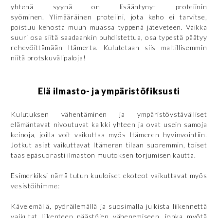
yhtenä syynä on lisääntynyt proteiinin
syöminen. Ylimääräinen proteiini, jota keho ei tarvitse,
poistuu kehosta muun muassa typpenä jäteveteen. Vaikka
suuri osa siitä saadaankin puhdistettua, osa typestä päätyy
rehevöittämään Itämerta. Kulutetaan siis maltillisemmin
niitä protskuvälipaloja!
Elä ilmasto- ja ympäristöfiksusti
Kulutuksen vähentäminen ja ympäristöystävälliset
elämäntavat nivoutuvat kaikki yhteen ja ovat usein samoja
keinoja, joilla voit vaikuttaa myös Itämeren hyvinvointiin.
Jotkut asiat vaikuttavat Itämeren tilaan suoremmin, toiset
taas epäsuorasti ilmaston muutoksen torjumisen kautta.
Esimerkiksi nämä tutun kuuloiset ekoteot vaikuttavat myös
vesistöihimme:
Kävelemällä, pyöräilemällä ja suosimalla julkista liikennettä
vaikutat liikenteen päästöjen vähenemiseen, jonka myötä