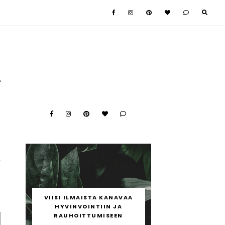
A
e
c
ä
VIISI ILMAISTA KANAVAA
ä
HYVINVOINTIIN JA
RAUHOITTUMISEEN