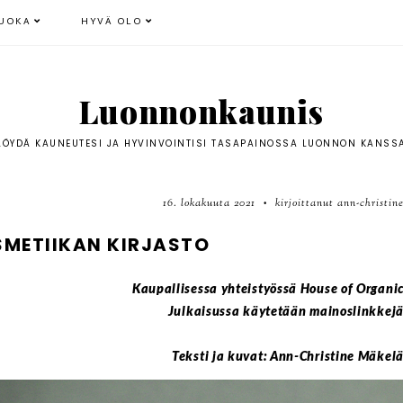
UOKA
HYVÄ OLO
Luonnonkaunis
LÖYDÄ KAUNEUTESI JA HYVINVOINTISI TASAPAINOSSA LUONNON KANSS
16. lokakuuta 2021
kirjoittanut ann-christin
•
METIIKAN KIRJASTO
Kaupallisessa yhteistyössä House of Organi
Julkaisussa käytetään mainoslinkkej
Teksti ja kuvat: Ann-Christine Mäkel