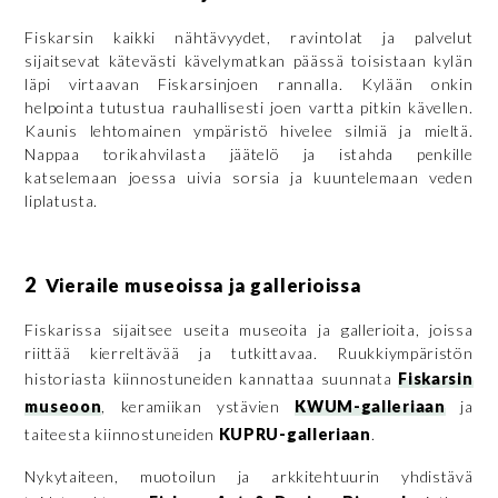
Fiskarsin kaikki nähtävyydet, ravintolat ja palvelut
sijaitsevat kätevästi kävelymatkan päässä toisistaan kylän
läpi virtaavan Fiskarsinjoen rannalla. Kylään onkin
helpointa tutustua rauhallisesti joen vartta pitkin kävellen.
Kaunis lehtomainen ympäristö hivelee silmiä ja mieltä.
Nappaa torikahvilasta jäätelö ja istahda penkille
katselemaan joessa uivia sorsia ja kuuntelemaan veden
liplatusta.
2
Vieraile museoissa ja gallerioissa
Fiskarissa sijaitsee useita museoita ja gallerioita, joissa
riittää kierreltävää ja tutkittavaa. Ruukkiympäristön
historiasta kiinnostuneiden kannattaa suunnata
Fiskarsin
museoon
, keramiikan ystävien
KWUM-galleriaan
ja
taiteesta kiinnostuneiden
KUPRU-galleriaan
.
Nykytaiteen, muotoilun ja arkkitehtuurin yhdistävä