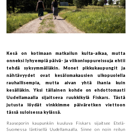
Kesä on kotimaan matkailun kulta-aikaa, mutta
onneksi lyhyempiä päivä- ja viikonloppureissuja ehtii
tehdä syksymmälläkin. Monet pikkukaupungit ja
nähtävyydet ovat kesälomakausien ulkopuolella
rauhallisempia, mutta aivan yhtä ihania kuin
kesälläkin. Yksi tällainen kohde on ehdottomasti
Uudellamaalla sijaitseva ruukkikylä Fiskars. Tästä
jutusta löydät vinkkimme päiväretken viettoon
tässä suloisessa kylässä.
Raaseporin kaupunkiin kuuluva Fiskars sijaitsee Etelä-
Suomessa läntisellä Uudellamaalla. Sinne on noin reilun