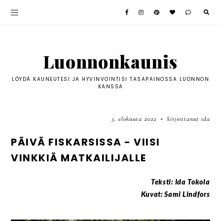
Luonnonkaunis
LÖYDÄ KAUNEUTESI JA HYVINVOINTISI TASAPAINOSSA LUONNON
KANSSA
3. elokuuta 2022
kirjoittanut ida
•
PÄIVÄ FISKARSISSA - VIISI
VINKKIÄ MATKAILIJALLE
Teksti: Ida Tokola
Kuvat: Sami Lindfors