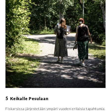
5
Keikalle Pesulaan
Fiskarsissa järjestetään ympäri vuoden erilaisia tapahtumia.