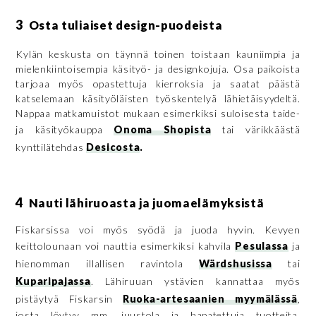
3
Osta tuliaiset design-puodeista
Kylän keskusta on täynnä toinen toistaan kauniimpia ja
mielenkiintoisempia käsityö- ja designkojuja. Osa paikoista
tarjoaa myös opastettuja kierroksia ja saatat päästä
katselemaan käsityöläisten työskentelyä lähietäisyydeltä.
Nappaa matkamuistot mukaan esimerkiksi suloisesta taide-
ja käsityökauppa
Onoma Shopista
tai värikkäästä
kynttilätehdas
Desicosta
.
4
Nauti lähiruoasta ja juomaelämyksistä
Fiskarsissa voi myös syödä ja juoda hyvin. Kevyen
keittolounaan voi nauttia esimerkiksi kahvila
Pesulassa
ja
hienomman illallisen ravintola
Wärdshusissa
tai
Kuparipajassa
. Lähiruuan ystävien kannattaa myös
pistäytyä Fiskarsin
Ruoka-artesaanien myymälässä
,
josta löytyy mm. juustola ja hapatettuja tuotteita.