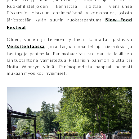
Ruokahifistelijöiden kannattaa ajoittaa vierailunsa
Fiskarsiin lokakuun ensimmäisenä viikonloppuna, jolloin
järjestetään kylän suurin ruokatapahtuma
Slow Food
Festival
.
Oluen, viinien ja tisleiden ystävän kannattaa pistäytyä
Veitsitehtaassa
, joka tarjoaa opastettuja kierroksia ja
tastingeja panimolla. Panimobaarissa voi nauttia lasillisen
lähituotantona valmistettua Fiskarisin panimon olutta tai
Noita Wineryn viiniä. Panimopuodista nappaat helposti
mukaan myös kotiinviemiset.