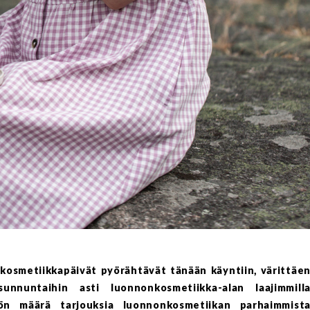
osmetiikkapäivät pyörähtävät tänään käyntiin, värittäe
sunnuntaihin asti luonnonkosmetiikka-alan laajimmill
itön määrä tarjouksia luonnonkosmetiikan parhaimmist