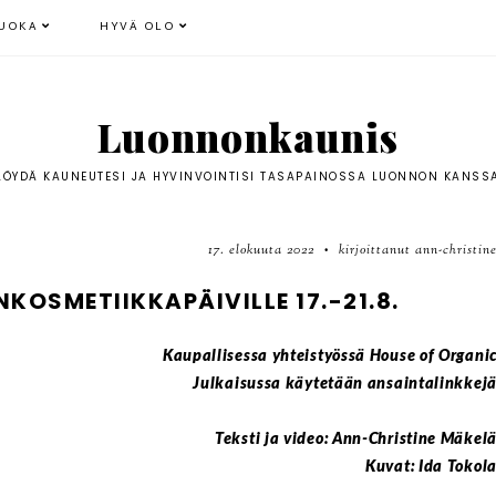
UOKA
HYVÄ OLO
Luonnonkaunis
LÖYDÄ KAUNEUTESI JA HYVINVOINTISI TASAPAINOSSA LUONNON KANSS
17. elokuuta 2022
kirjoittanut ann-christin
•
OSMETIIKKAPÄIVILLE 17.-21.8.
Kaupallisessa yhteistyössä House of Organi
Julkaisussa käytetään ansaintalinkkej
Teksti ja video: Ann-Christine Mäkel
Kuvat: Ida Tokol