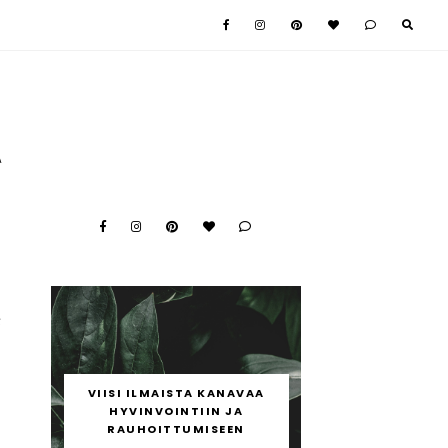
A
e
c
ä
VIISI ILMAISTA KANAVAA
ä
HYVINVOINTIIN JA
a
RAUHOITTUMISEEN