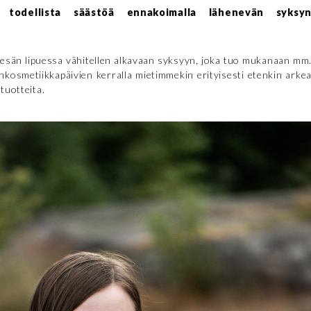
ä todellista säästöä ennakoimalla lähenevän syksy
kesän lipuessa vähitellen alkavaan syksyyn, joka tuo mukanaan mm
nkosmetiikkapäivien kerralla mietimmekin erityisesti etenkin arke
tuotteita.