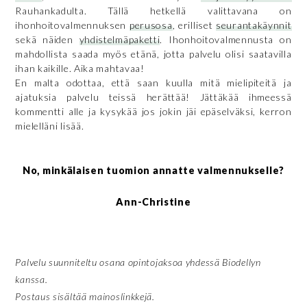
Rauhankadulta. Tällä hetkellä valittavana on
ihonhoitovalmennuksen
perusosa
, erilliset
seurantakäynnit
sekä näiden
yhdistelmäpaketti
. Ihonhoitovalmennusta on
mahdollista saada myös etänä, jotta palvelu olisi saatavilla
ihan kaikille. Aika mahtavaa!
En malta odottaa, että saan kuulla mitä mielipiteitä ja
ajatuksia palvelu teissä herättää! Jättäkää ihmeessä
kommentti alle ja kysykää jos jokin jäi epäselväksi, kerron
mielelläni lisää.
No, minkälaisen tuomion annatte valmennukselle?
Ann-Christine
Palvelu suunniteltu osana opintojaksoa yhdessä Biodellyn
kanssa.
Postaus sisältää mainoslinkkejä.