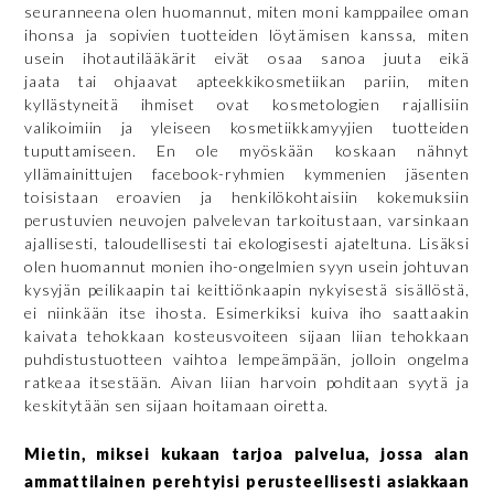
seuranneena olen huomannut, miten moni kamppailee oman
ihonsa ja sopivien tuotteiden löytämisen kanssa, miten
usein ihotautilääkärit eivät osaa sanoa juuta eikä
jaata tai ohjaavat apteekkikosmetiikan pariin, miten
kyllästyneitä ihmiset ovat kosmetologien rajallisiin
valikoimiin ja yleiseen kosmetiikkamyyjien tuotteiden
tuputtamiseen. En ole myöskään koskaan nähnyt
yllämainittujen facebook-ryhmien kymmenien jäsenten
toisistaan eroavien ja henkilökohtaisiin kokemuksiin
perustuvien neuvojen palvelevan tarkoitustaan, varsinkaan
ajallisesti, taloudellisesti tai ekologisesti ajateltuna. Lisäksi
olen huomannut monien iho-ongelmien syyn usein johtuvan
kysyjän peilikaapin tai keittiönkaapin nykyisestä sisällöstä,
ei niinkään itse ihosta. Esimerkiksi kuiva iho saattaakin
kaivata tehokkaan kosteusvoiteen sijaan liian tehokkaan
puhdistustuotteen vaihtoa lempeämpään, jolloin ongelma
ratkeaa itsestään. Aivan liian harvoin pohditaan syytä ja
keskitytään sen sijaan hoitamaan oiretta.
Mietin, miksei kukaan tarjoa palvelua, jossa alan
ammattilainen perehtyisi perusteellisesti asiakkaan