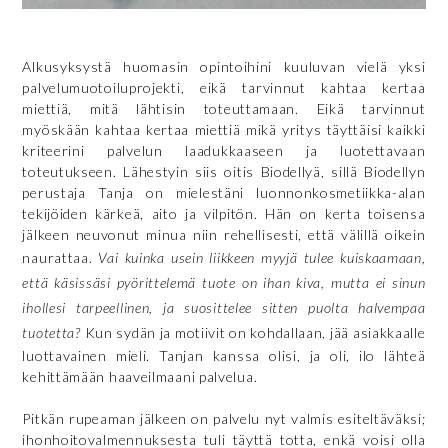
Alkusyksystä huomasin opintoihini kuuluvan vielä yksi
palvelumuotoiluprojekti, eikä tarvinnut kahtaa kertaa
miettiä, mitä lähtisin toteuttamaan. Eikä tarvinnut
myöskään kahtaa kertaa miettiä mikä yritys täyttäisi kaikki
kriteerini palvelun laadukkaaseen ja luotettavaan
toteutukseen. Lähestyin siis oitis Biodellyä, sillä Biodellyn
perustaja Tanja on mielestäni luonnonkosmetiikka-alan
tekijöiden kärkeä, aito ja vilpitön. Hän on kerta toisensa
jälkeen neuvonut minua niin rehellisesti, että välillä oikein
naurattaa.
Vai kuinka usein liikkeen myyjä tulee kuiskaamaan,
että käsissäsi pyörittelemä tuote on ihan kiva, mutta ei sinun
ihollesi tarpeellinen, ja suosittelee sitten puolta halvempaa
tuotetta?
Kun sydän ja motiivit on kohdallaan, jää asiakkaalle
luottavainen mieli. Tanjan kanssa olisi, ja oli, ilo lähteä
kehittämään haaveilmaani palvelua.
Pitkän rupeaman jälkeen on palvelu nyt valmis esiteltäväksi;
ihonhoitovalmennuksesta tuli täyttä totta, enkä voisi olla