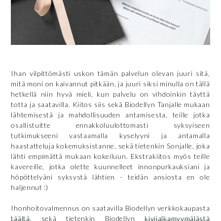
Ihan vilpittömästi uskon tämän palvelun olevan juuri sitä,
mitä moni on kaivannut pitkään, ja juuri siksi minulla on tällä
hetkellä niin hyvä mieli, kun palvelu on vihdoinkin täyttä
totta ja saatavilla. Kiitos siis sekä Biodellyn Tanjalle mukaan
lähtemisestä ja mahdollisuuden antamisesta, teille jotka
osallistuitte ennakkoluulottomasti syksyiseen
tutkimukseeni vastaamalla kyselyyni ja antamalla
haastatteluja kokemuksistanne, sekä tietenkin Sonjalle, joka
lähti empimättä mukaan kokeiluun. Ekstrakiitos myös teille
kavereille, jotka olette kuunnelleet innonpurkauksiani ja
höpöttelyäni syksystä lähtien - teidän ansiosta en ole
haljennut :)
Ihonhoitovalmennus on saatavilla Biodellyn verkkokaupasta
täältä
, sekä tietenkin Biodellyn
kivijalkamyymälästä