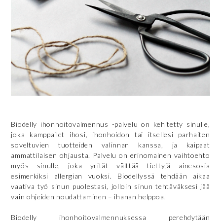
Biodelly ihonhoitovalmennus -palvelu on kehitetty sinulle,
joka kamppailet ihosi, ihonhoidon tai itsellesi parhaiten
soveltuvien tuotteiden valinnan kanssa, ja kaipaat
ammattilaisen ohjausta. Palvelu on erinomainen vaihtoehto
myös sinulle, joka yrität välttää tiettyjä ainesosia
esimerkiksi allergian vuoksi. Biodellyssä tehdään aikaa
vaativa työ sinun puolestasi, jolloin sinun tehtäväksesi jää
vain ohjeiden noudattaminen – ihanan helppoa!
Biodelly ihonhoitovalmennuksessa perehdytään