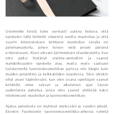
Useimmille teistä tulee varmasti uutena tietona, että
opiskelen tällä hetkellä viimeistä vuotta muotoilua ja että
suurin kiinnostuksen kohteeni muotoilun saralla on
palvelumuotoilu, johon toivon vielä jonain päivänä
erikoistuvani. Koen olevani äärimmäisen etuoikeutettu, kun
olen paitsi löytänyt unelma-ammattini ja saanut
mahdollisuuden opiskella alaa, mutta myös saatuani
työskennellä luonnonkosmetiikan parissa niin blogin kuin
muiden projektien ja keikkatöiden muodossa. Siksi olenkin
ollut aivan täpinöissäni, kun olen osana opintojani saanut
kehitellä viime syksyn ja alkutalven ajan täysin
uudenlaista palvelua, jossa olen saanut yhdistää kaksi
intohimoani: muotoilun ja luonnonkosmetiikan.
Ajatus palvelusta on muhinut mielessäni jo vuoden päivät.
Etenkin Facebookin luonnonkosmetiikka-aiheisia ryhmiä