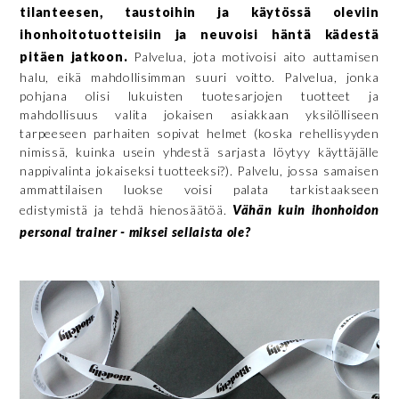
tilanteesen, taustoihin ja käytössä oleviin
ihonhoitotuotteisiin ja neuvoisi häntä kädestä
pitäen jatkoon.
Palvelua, jota motivoisi aito auttamisen
halu, eikä mahdollisimman suuri voitto. Palvelua, jonka
pohjana olisi lukuisten tuotesarjojen tuotteet ja
mahdollisuus valita jokaisen asiakkaan yksilölliseen
tarpeeseen parhaiten sopivat helmet (koska rehellisyyden
nimissä, kuinka usein yhdestä sarjasta löytyy käyttäjälle
nappivalinta jokaiseksi tuotteeksi?). Palvelu, jossa samaisen
ammattilaisen luokse voisi palata tarkistaakseen
edistymistä ja tehdä hienosäätöä.
Vähän kuin ihonhoidon
personal trainer - miksei sellaista ole?