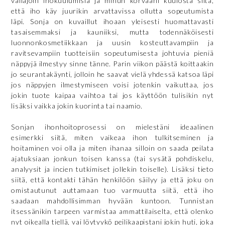
väliajoin ihokuulumisia ja minun korvaani kuulosta siltä,
että iho käy juurikin arvattavissa ollutta sopeutumista
läpi. Sonja on kuvaillut ihoaan yleisesti huomattavasti
tasaisemmaksi ja kauniiksi, mutta todennäköisesti
luonnonkosmetiikkaan ja uusin kosteuttavampiin ja
ravitsevampiin tuotteisiin sopeutumisesta johtuvia pieniä
näppyjä ilmestyy sinne tänne. Parin viikon päästä koittaakin
jo seurantakäynti, jolloin he saavat vielä yhdessä katsoa läpi
jos näppyjen ilmestymiseen voisi jotenkin vaikuttaa, jos
jokin tuote kaipaa vaihtoa tai jos käyttöön tulisikin nyt
lisäksi vaikka jokin kuorinta tai naamio.
Sonjan ihonhoitoprosessi on mielestäni ideaalinen
esimerkki siitä, miten vaikeaa ihon tulkitseminen ja
hoitaminen voi olla ja miten ihanaa silloin on saada peilata
ajatuksiaan jonkun toisen kanssa (tai sysätä pohdiskelu,
analyysit ja incien tutkimiset jollekin toiselle). Lisäksi tieto
siitä, että kontakti tähän henkilöön säilyy ja että joku on
omistautunut auttamaan tuo varmuutta siitä, että iho
saadaan mahdollisimman hyvään kuntoon. Tunnistan
itsessänikin tarpeen varmistaa ammattilaiselta, että olenko
nyt oikealla tiellä, vai löytyykö peilikaapistani jokin huti, joka