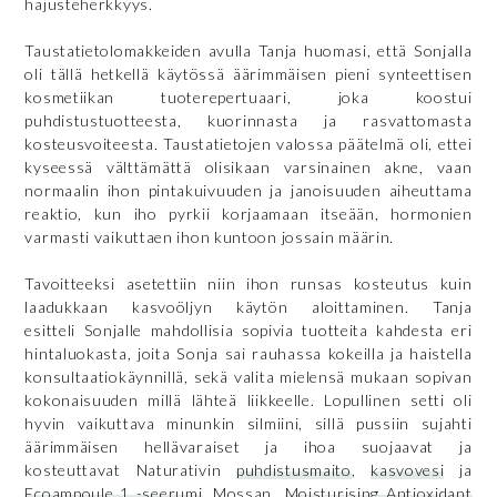
hajusteherkkyys.
Taustatietolomakkeiden avulla Tanja huomasi, että Sonjalla
oli tällä hetkellä käytössä äärimmäisen pieni synteettisen
kosmetiikan tuoterepertuaari, joka koostui
puhdistustuotteesta, kuorinnasta ja rasvattomasta
kosteusvoiteesta. Taustatietojen valossa päätelmä oli, ettei
kyseessä välttämättä olisikaan varsinainen akne, vaan
normaalin ihon pintakuivuuden ja janoisuuden aiheuttama
reaktio, kun iho pyrkii korjaamaan itseään, hormonien
varmasti vaikuttaen ihon kuntoon jossain määrin.
Tavoitteeksi asetettiin niin ihon runsas kosteutus kuin
laadukkaan kasvoöljyn käytön aloittaminen. Tanja
esitteli Sonjalle mahdollisia sopivia tuotteita kahdesta eri
hintaluokasta, joita Sonja sai rauhassa kokeilla ja haistella
konsultaatiokäynnillä, sekä valita mielensä mukaan sopivan
kokonaisuuden millä lähteä liikkeelle. Lopullinen setti oli
hyvin vaikuttava minunkin silmiini, sillä pussiin sujahti
äärimmäisen hellävaraiset ja ihoa suojaavat ja
kosteuttavat Naturativin
puhdistusmaito
,
kasvovesi
ja
Ecoampoule 1 -seerumi
, Mossan
Moisturising Antioxidant