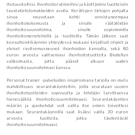
ihotaustoihisi, ihonhoitorutiineihisi ja käyttämiisi tuotteisiin
taustatietolomakkeiden avulla. Kerättyjen tietojen pohjalta
sinua neuvotaan kohti onnistuneempaa
ihonhoitokokemusta ja sinulle räätälöidän
ihonhoitosuunnitelma, sinulle sopivimmilla
ihonhoitomenetelmillä ja -tuotteilla. Tämän jälkeen saat
konsultointikäynnin yhteydessä mukaasi kirjalliset ohjeet ja
yleiset ravitsemusneuvot ihonhoidon kannalta, sekä 80
euron arvosta valitsemiasi ihonhoitotuotteita Biodellyn
valikoimasta, jotta pääset alkuun uuden
ihonhoitosuunnitelmasi kanssa.
Personal trainer -palveluiden inspiroimana tarjolla on myös
mahdollisuus seurantakäynteihin, joilla seurataan uusien
ihonhoitotuotteiden sopivuutta ja tehdään tarvittaessa
hienosäätöä ihonhoitosuunnitelmaasi. Seurantakäyntien
määrän ja ajankohdat voit valita itse omien toiveittesi
mukaan. Seurantakäynnillä saat lisäksi valita 30 euron
arvosta tuotteita, jotka täydentävät
ihonhoitosuunnitelmaasi.