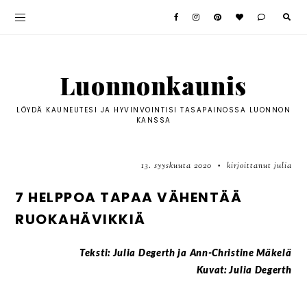
Luonnonkaunis
LÖYDÄ KAUNEUTESI JA HYVINVOINTISI TASAPAINOSSA LUONNON
KANSSA
13. syyskuuta 2020
kirjoittanut julia
•
7 HELPPOA TAPAA VÄHENTÄÄ
RUOKAHÄVIKKIÄ
Teksti: Julia Degerth ja Ann-Christine Mäkelä
Kuvat: Julia Degerth
<a href="https://www.bloglovin.com/blog/20257661/?
claim=xww67dv5yb8">Follow my blog with Bloglovin</a>