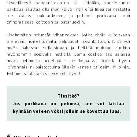
täydellisesti banaanikakkuun tai -leipään, vaurioitunut
pakkaus saattaa olla ihan kelvollinen ellei likaa tai nestettä
ole päässyt pakkaukseen, ja pehmeä porkkana sopii
erinomaisesti keittoon tai pataruokiin.
Useimmiten pehmeät vihannekset, jotka eivät kuitenkaan
ole esim. homehtuneita, kelpaavat ruoanlaittoon. Niitä voi
myös pakastaa sellaisinaan ja heittää mukaan ruokiin
myöhemmin sopivalla hetkellä. Sama koskee itse asiassa
myös pehmeitä hedelmiä - ne kelpaavat todella hyvin
leivonnaisiin, paistettuina jätskin kanssa tai esim. hilloihin.
Pehmeä saattaa siis myös olla hyvä!
Tiesitkö?
Jos porkkana on pehmeä, sen voi laittaa
kylmään veteen yöksi jolloin se kovettuu taas.