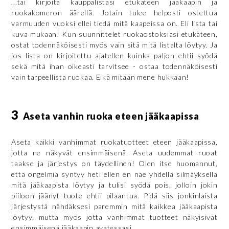
...tai kirjoita kauppalistasi etukäteen jääkaapin ja
ruokakomeron äärellä. Jotain tulee helposti ostettua
varmuuden vuoksi ellei tiedä mitä kaapeissa on. Eli lista tai
kuva mukaan! Kun suunnittelet ruokaostoksiasi etukäteen,
ostat todennäköisesti myös vain sitä mitä listalta löytyy. Ja
jos lista on kirjoitettu ajatellen kuinka paljon ehtii syödä
sekä mitä ihan oikeasti tarvitsee - ostaa todennäköisesti
vain tarpeellista ruokaa. Eikä mitään mene hukkaan!
3
Aseta vanhin ruoka eteen jääkaapissa
Aseta kaikki vanhimmat ruokatuotteet eteen jääkaapissa,
jotta ne näkyvät ensimmäisenä. Aseta uudemmat ruoat
taakse ja järjestys on täydellinen! Olen itse huomannut,
että ongelmia syntyy heti ellen en näe yhdellä silmäyksellä
mitä jääkaapista löytyy ja tulisi syödä pois, jolloin jokin
piiloon jäänyt tuote ehtii pilaantua. Pidä siis jonkinlaista
järjestystä nähdäksesi paremmin mitä kaikkea jääkaapista
löytyy, mutta myös jotta vanhimmat tuotteet näkyisivät
ensimmäisenä jääkaapin avatessasi.