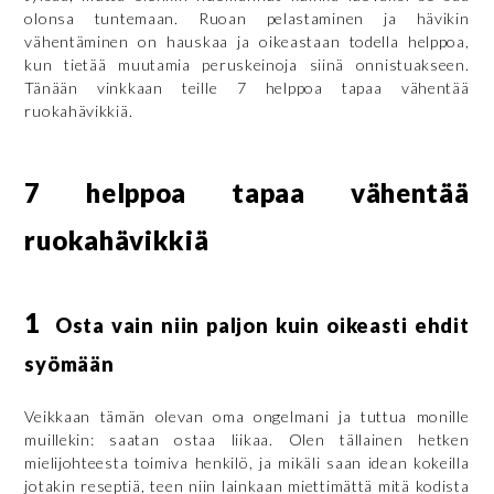
olonsa tuntemaan. Ruoan pelastaminen ja hävikin
vähentäminen on hauskaa ja oikeastaan todella helppoa,
kun tietää muutamia peruskeinoja siinä onnistuakseen.
Tänään vinkkaan teille 7 helppoa tapaa vähentää
ruokahävikkiä.
7 helppoa tapaa vähentää
ruokahävikkiä
1
Osta vain niin paljon kuin oikeasti ehdit
syömään
Veikkaan tämän olevan oma ongelmani ja tuttua monille
muillekin: saatan ostaa liikaa. Olen tällainen hetken
mielijohteesta toimiva henkilö, ja mikäli saan idean kokeilla
jotakin reseptiä, teen niin lainkaan miettimättä mitä kodista