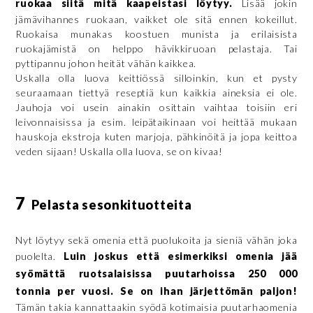
ruokaa siitä mitä kaapeistasi löytyy.
Lisää jokin
jämävihannes ruokaan, vaikket ole sitä ennen kokeillut.
Ruokaisa munakas koostuen munista ja erilaisista
ruokajämistä on helppo hävikkiruoan pelastaja. Tai
pyttipannu johon heität vähän kaikkea.
Uskalla olla luova keittiössä silloinkin, kun et pysty
seuraamaan tiettyä reseptiä kun kaikkia aineksia ei ole.
Jauhoja voi usein ainakin osittain vaihtaa toisiin eri
leivonnaisissa ja esim. leipätaikinaan voi heittää mukaan
hauskoja ekstroja kuten marjoja, pähkinöitä ja jopa keittoa
veden sijaan! Uskalla olla luova, se on kivaa!
7
Pelasta sesonkituotteita
Nyt löytyy sekä omenia että puolukoita ja sieniä vähän joka
puolelta.
Luin joskus että esimerkiksi omenia jää
syömättä ruotsalaisissa puutarhoissa
250 000
tonnia
per vuosi. Se on ihan järjettömän paljon!
Tämän takia kannattaakin syödä kotimaisia puutarhaomenia