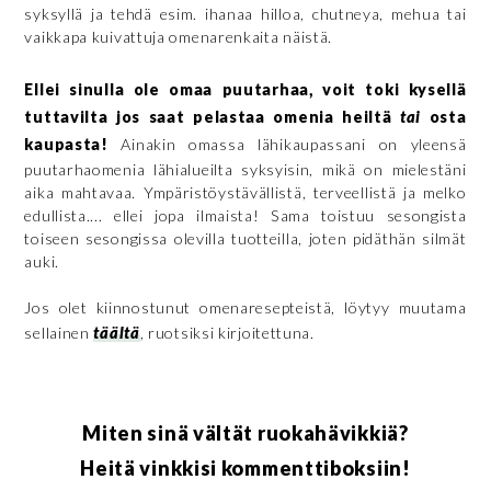
syksyllä ja tehdä esim. ihanaa hilloa, chutneya, mehua tai
vaikkapa kuivattuja omenarenkaita näistä.
Ellei sinulla ole omaa puutarhaa, voit toki kysellä
tuttavilta jos saat pelastaa omenia heiltä
tai
osta
kaupasta!
Ainakin omassa lähikaupassani on yleensä
puutarhaomenia lähialueilta syksyisin, mikä on mielestäni
aika mahtavaa. Ympäristöystävällistä, terveellistä ja melko
edullista.... ellei jopa ilmaista! Sama toistuu sesongista
toiseen sesongissa olevilla tuotteilla, joten pidäthän silmät
auki.
Jos olet kiinnostunut omenaresepteistä, löytyy muutama
sellainen
täältä
, ruotsiksi kirjoitettuna.
Miten sinä vältät ruokahävikkiä?
Heitä vinkkisi kommenttiboksiin!