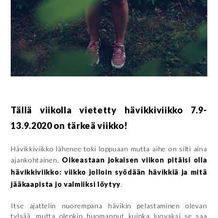
Tällä viikolla vietetty hävikkiviikko 7.9-
13.9.2020 on tärkeä viikko!
Hävikkiviikko lähenee toki loppuaan mutta aihe on silti aina
ajankohtainen.
Oikeastaan jokaisen viikon pitäisi olla
hävikkiviikko: viikko jolloin syödään hävikkiä ja mitä
jääkaapista jo valmiiksi löytyy
.
Itse ajattelin nuorempana hävikin pelastaminen olevan
tylsää, mutta olenkin huomannut kuinka luovaksi se saa