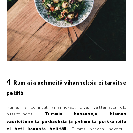
4
Rumia ja pehmeitä vihanneksia ei tarvitse
pelätä
Rumat ja pehmeät vihannekset eivät välttämättä ole
pilaantuneita.
Tummia banaaneja, hieman
vaurioituneita pakkauksia ja pehmeitä porkkanoita
ei heti kannata heittää.
Tumma banaani soveltuu