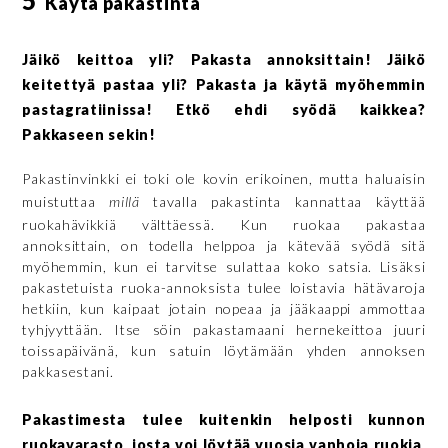
5
Käytä pakastinta
Jäikö keittoa yli? Pakasta annoksittain! Jäikö
keitettyä pastaa yli? Pakasta ja käytä myöhemmin
pastagratiinissa! Etkö ehdi syödä kaikkea?
Pakkaseen sekin!
Pakastinvinkki ei toki ole kovin erikoinen, mutta haluaisin
muistuttaa
millä
tavalla pakastinta kannattaa käyttää
ruokahävikkiä välttäessä. Kun ruokaa pakastaa
annoksittain, on todella helppoa ja kätevää syödä sitä
myöhemmin, kun ei tarvitse sulattaa koko satsia. Lisäksi
pakastetuista ruoka-annoksista tulee loistavia hätävaroja
hetkiin, kun kaipaat jotain nopeaa ja jääkaappi ammottaa
tyhjyyttään. Itse söin pakastamaani hernekeittoa juuri
toissapäivänä, kun satuin löytämään yhden annoksen
pakkasestani.
Pakastimesta tulee kuitenkin helposti kunnon
ruokavarasto, josta voi löytää vuosia vanhoja ruokia,