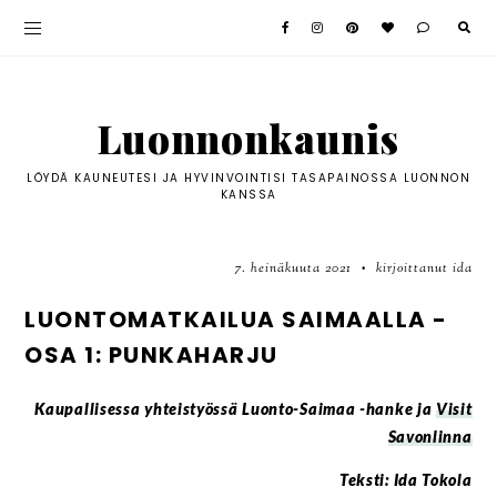
Luonnonkaunis
LÖYDÄ KAUNEUTESI JA HYVINVOINTISI TASAPAINOSSA LUONNON
KANSSA
7. heinäkuuta 2021
kirjoittanut ida
•
LUONTOMATKAILUA SAIMAALLA -
OSA 1: PUNKAHARJU
Kaupallisessa yhteistyössä Luonto-Saimaa -hanke ja
Visit
Savonlinna
Teksti: Ida Tokola