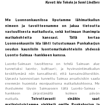
Kuvat: Ida Tokola ja Sami Lindfors
Me Luonnonkauniissa liputamme lähimatkailun
nimeen ja tavoitteenamme on jakaa tietoutta
vastuullisesta matkailusta, sekä kotimaan ihanimpia
matkakohteita
kanssasi. Tällä kertaa
Luonnonkauniin Ida lähti tutustumaan Punkaharjun
seudun kauniisiin luontomatkakohteisiin yhdessä
Luonto-Saimaa -hankkeen kanssa.
Luonto-Saimaan tavoitteena on tehdä Saimaan alue
tunnetuksi luonto-, kulttuuri-, ja hyvinvointimatkailun
keskittymänä niin kansallisesti, että kansainvälisestikin.
Upeasta luonnostaan tunnettu Saimaa ansaitsisikin saada
enemmän huomiota monipuolisena matkailukohteena. Me
ihastuimme täysin Saimaaseen tällä Luonto-Saimaa -
hankkeen järjestämällä kolmen päivän
matkalla.
Toivottavasti sinäkin saat
matkajutuistamme vinkkejä omille Punkaharjun ja