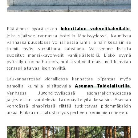
Päätämme pyöräretken
Inkeritalon vohvelikahvilalle
,
joka sijaitsee rannassa hotellin läheisyydessä. Kauniissa
vanhassa puutalossa voi järjestää juhlia ja näin kesäisin se
toimii myös suosittuna kahvilana. Valitsemme listalta
suositut mansikkavohvelit vanlijajäätelöllä. Liekö syynä
pyöräilyn tuoma hurmos, mutta vohvelit maistuvat kahvilan
terassilla taivaallisen hyviltä.
Laukansaaressa vieraillessa kannattaa piipahtaa myös
samoilla kulmilla sijaitsevalla
Aseman Taidelaiturilla
.
Vanhassa Jugend-tyylisessä asemarakennuksessa
järjestetään vaihtelevia taidenäyttelyitä kesäisin. Aseman
vehreässä pihapiirissä riittää tutkittavaa pidemmäksikin
aikaa. Paikka on taatusti myös perheen pienimpien mieleen.