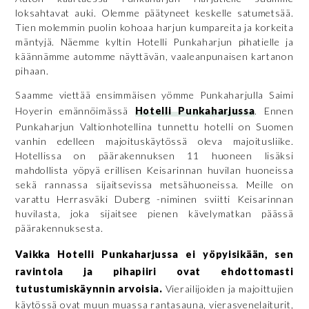
loksahtavat auki. Olemme päätyneet keskelle satumetsää.
Tien molemmin puolin kohoaa harjun kumpareita ja korkeita
mäntyjä. Näemme kyltin Hotelli Punkaharjun pihatielle ja
käännämme automme näyttävän, vaaleanpunaisen kartanon
pihaan.
Saamme viettää ensimmäisen yömme Punkaharjulla Saimi
Hoyerin emännöimässä
Hotelli Punkaharjussa
. Ennen
Punkaharjun Valtionhotellina tunnettu hotelli on Suomen
vanhin edelleen majoituskäytössä oleva majoitusliike.
Hotellissa on päärakennuksen 11 huoneen lisäksi
mahdollista yöpyä erillisen Keisarinnan huvilan huoneissa
sekä rannassa sijaitsevissa metsähuoneissa. Meille on
varattu Herrasväki Duberg -niminen sviitti Keisarinnan
huvilasta, joka sijaitsee pienen kävelymatkan päässä
päärakennuksesta.
Vaikka Hotelli Punkaharjussa ei yöpyisikään, sen
ravintola ja pihapiiri ovat ehdottomasti
tutustumiskäynnin arvoisia.
Vierailijoiden ja majoittujien
käytössä ovat muun muassa rantasauna, vierasvenelaiturit,