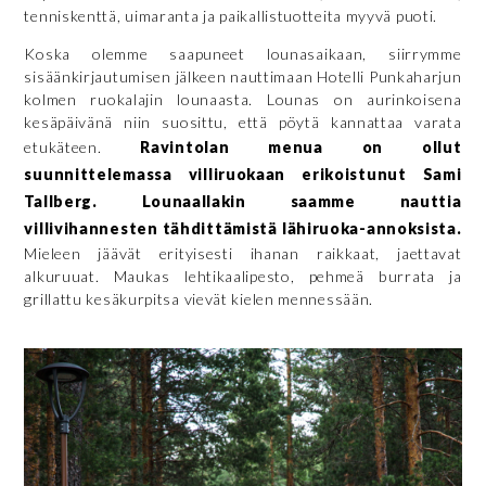
tenniskenttä, uimaranta ja paikallistuotteita myyvä puoti.
Koska olemme saapuneet lounasaikaan, siirrymme
sisäänkirjautumisen jälkeen nauttimaan Hotelli Punkaharjun
kolmen ruokalajin lounaasta. Lounas on aurinkoisena
kesäpäivänä niin suosittu, että pöytä kannattaa varata
etukäteen.
Ravintolan menua on ollut
suunnittelemassa villiruokaan erikoistunut Sami
Tallberg. Lounaallakin saamme nauttia
villivihannesten tähdittämistä lähiruoka-annoksista.
Mieleen jäävät erityisesti ihanan raikkaat, jaettavat
alkuruuat. Maukas lehtikaalipesto, pehmeä burrata ja
grillattu kesäkurpitsa vievät kielen mennessään.