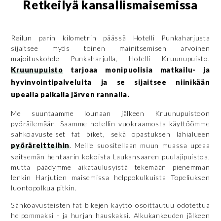
Retkeilyä kansallismaisemissa
Reilun parin kilometrin päässä Hotelli Punkaharjusta
sijaitsee myös toinen mainitsemisen arvoinen
majoituskohde Punkaharjulla, Hotelli Kruunupuisto.
Kruunupuisto
tarjoaa monipuolisia matkailu- ja
hyvinvointipalveluita ja se sijaitsee niinikään
upealla paikalla järven rannalla.
Me suuntaamme lounaan jälkeen Kruunupuistoon
pyöräilemään. Saamme hotellin vuokraamosta käyttöömme
sähköavusteiset fat biket, sekä opastuksen lähialueen
pyöräreitteihin
. Meille suositellaan muun muassa upeaa
seitsemän hehtaarin kokoista Laukansaaren puulajipuistoa,
mutta päädymme aikataulusyistä tekemään pienemmän
lenkin Harjutien maisemissa helppokulkuista Topeliuksen
luontopolkua pitkin.
Sähköavusteisten fat bikejen käyttö osoittautuu odotettua
helpommaksi - ja hurjan hauskaksi. Alkukankeuden jälkeen