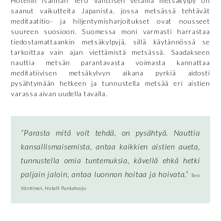
Hotellin isännän Tero Vänttisen vetämä metsäkylpy on
saanut vaikutteita Japanista, jossa metsässä tehtävät
meditaatitio- ja hiljentymisharjoitukset ovat nousseet
suureen suosioon. Suomessa moni varmasti harrastaa
tiedostamattaankin metsäkylpyjä, sillä käytännössä se
tarkoittaa vain ajan viettämistä metsässä. Saadakseen
nauttia metsän parantavasta voimasta kannattaa
meditatiivisen metsäkylvyn aikana pyrkiä aidosti
pysähtymään hetkeen ja tunnustella metsää eri aistien
varassa aivan uudella tavalla.
”Parasta mitä voit tehdä, on pysähtyä. Nauttia
kansallismaisemista, antaa kaikkien aistien aueta,
tunnustella omia tuntemuksia, kävellä ehkä hetki
paljain jaloin, antaa luonnon hoitaa ja hoivata.”
Tero
Vänttinen, Hotelli Punkaharju