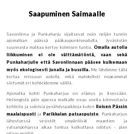
Saapuminen Saimaalle
Savonlinna ja Punkaharju sijaitsevat noin neljän tunnin
ajomatkan päässä pääkaupunkiseudulta. Jyväskylän
suunnasta matkaa kertyy kolmisen tuntia.
Omalla autolla
liikkuminen ei ole välttämätöntä, vaan sekä
Punkaharjulle että Savonlinnaan pääsee kulkemaan
myös ekologisesti junalla ja bussilla.
Me lähdimme tällä
kertaa reissuun autolla, mikä mahdollisti nopeammat
siirtymät eri kohteidemme välillä.
Ajomatka kohti Punkaharjua on elämys jo itsessään.
Helsingistä päin ajaessa matkalle osuu useita kiinnostavia
kohteita ja suloisia pysähdyspaikkoja kuten
Iloisen Pässin
maalaispuoti
ja
Parikkalan patsaspuisto
. Punkaharjun
lähestyessä vesistöt ympäröivät maantien ja
vatsanpohjassa alkaa tuntua kutkuttava odotus - pian
ollaan perillä!