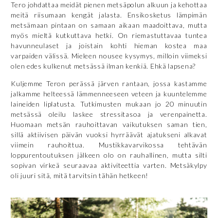
Tero johdattaa meidät pienen metsäpolun alkuun ja kehottaa
meitä riisumaan kengät jalasta. Ensikosketus lämpimän
metsämaan pintaan on samaan aikaan maadoittava, mutta
myös mieltä kutkuttava hetki. On riemastuttavaa tuntea
havunneulaset ja joistain kohti hieman kostea maa
varpaiden välissä. Mieleen nousee kysymys, milloin viimeksi
olen edes kulkenut metsässä ilman kenkiä. Ehkä lapsena?
Kuljemme Teron perässä järven rantaan, jossa kastamme
jalkamme helteessä lämmenneeseen veteen ja kuuntelemme
laineiden liplatusta. Tutkimusten mukaan jo 20 minuutin
metsässä oleilu laskee stressitasoa ja verenpainetta.
Huomaan metsän rauhoittavan vaikutuksen saman tien,
sillä aktiivisen päivän vuoksi hyrräävät ajatukseni alkavat
viimein rauhoittua. Mustikkavarvikossa tehtävän
loppurentoutuksen jälkeen olo on rauhallinen, mutta silti
sopivan virkeä seuraavaa aktiviteettia varten. Metsäkylpy
oli juuri sitä, mitä tarvitsin tähän hetkeen!