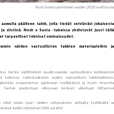
Nosh Suunta parkatakki vuoden 2020 mallistost
amulla päälleen takki, jolla tiedät selviäväsi jokaisest
a siistinä. Nosh x Sasta -takeissa yhdistyvät juuri täll
set tarpeelliset tekniset ominaisuudet.
mmin näiden vastuullisten takkien materiaaleihin j
stus heräsi välittömästi kuullessamme vastuullisten kotimaiste
ä taitonsa valmistaakseen uuden vastuullisen takkimalliston
pöytään osaamisensa ajattoman tyylikkäistä ja hyvin istuvist
vat Sastan puolestaan ollessaan konkari ulkoiluun liittyviss
ollut luoda juuri näiden vahvuuksien pohjalta tyylikkäitä j
astanut kaikki odotukset tällä saralla!