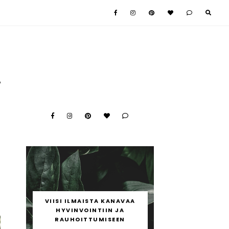
A
e
ä
ä
VIISI ILMAISTA KANAVAA
u
HYVINVOINTIIN JA
RAUHOITTUMISEEN