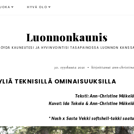
UOKA
HYVÄ OLO
Luonnonkaunis
LÖYDÄ KAUNEUTESI JA HYVINVOINTISI TASAPAINOSSA LUONNON KANSS
30. syyskuuta 2021
kirjoittanut ann-christin
•
YLIÄ TEKNISILLÄ OMINAISUUKSILLA
Teksti: Ann-Christine Mäkel
Kuvat: Ida Tokola & Ann-Christine Mäkel
* Nosh x Sasta Vekki softshell-takki saat