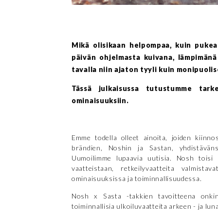
Mikä olisikaan helpompaa, kuin pukea a
päivän ohjelmasta kuivana, lämpimänä j
tavalla niin ajaton tyyli kuin monipuoli
Tässä julkaisussa tutustumme tarke
ominaisuuksiin.
Emme todella olleet ainoita, joiden kiinno
brändien, Noshin ja Sastan, yhdistäväns
Uumoilimme lupaavia uutisia. Nosh toisi 
vaatteistaan, retkeilyvaatteita valmista
ominaisuuksissa ja toiminnallisuudessa.
Nosh x Sasta -takkien tavoitteena onkin 
toiminnallisia ulkoiluvaatteita arkeen - ja lun