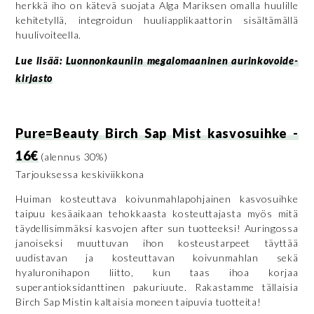
herkkä iho on kätevä suojata Alga Mariksen omalla huulille
kehitetyllä, integroidun huuliapplikaattorin sisältämällä
huulivoiteella.
Lue lisää:
Luonnonkauniin megalomaaninen aurinkovoide-
kirjasto
Pure=Beauty Birch Sap Mist kasvosuihke -
16€
(alennus 30%)
Tarjouksessa keskiviikkona
Huiman kosteuttava koivunmahlapohjainen kasvosuihke
taipuu kesäaikaan tehokkaasta kosteuttajasta myös mitä
täydellisimmäksi kasvojen after sun tuotteeksi! Auringossa
janoiseksi muuttuvan ihon kosteustarpeet täyttää
uudistavan ja kosteuttavan koivunmahlan sekä
hyaluronihapon liitto, kun taas ihoa korjaa
superantioksidanttinen pakuriuute. Rakastamme tällaisia
Birch Sap Mistin kaltaisia moneen taipuvia tuotteita!