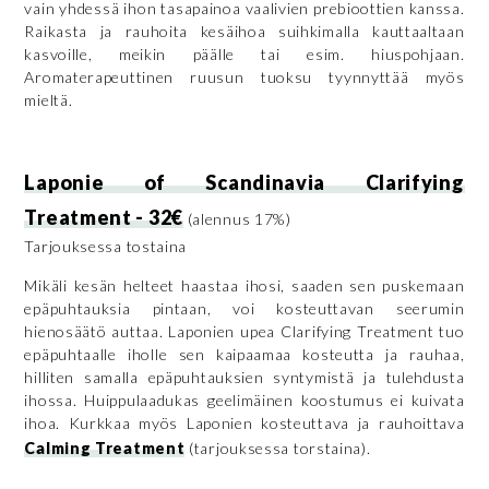
vain yhdessä ihon tasapainoa vaalivien prebioottien kanssa.
Raikasta ja rauhoita kesäihoa suihkimalla kauttaaltaan
kasvoille, meikin päälle tai esim. hiuspohjaan.
Aromaterapeuttinen ruusun tuoksu tyynnyttää myös
mieltä.
Laponie of Scandinavia Clarifying
Treatment - 32€
(alennus 17%)
Tarjouksessa tostaina
Mikäli kesän helteet haastaa ihosi, saaden sen puskemaan
epäpuhtauksia pintaan, voi kosteuttavan seerumin
hienosäätö auttaa. Laponien upea Clarifying Treatment tuo
epäpuhtaalle iholle sen kaipaamaa kosteutta ja rauhaa,
hilliten samalla epäpuhtauksien syntymistä ja tulehdusta
ihossa. Huippulaadukas geelimäinen koostumus ei kuivata
ihoa. Kurkkaa myös Laponien kosteuttava ja rauhoittava
Calming Treatment
(tarjouksessa torstaina).