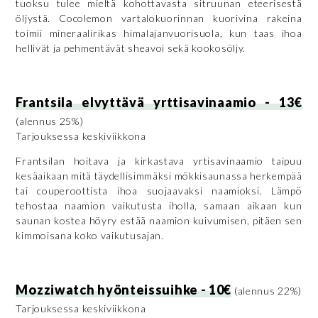
tuoksu tulee mieltä kohottavasta sitruunan eteerisestä
öljystä. Cocolemon vartalokuorinnan kuorivina rakeina
toimii mineraalirikas himalajanvuorisuola, kun taas ihoa
hellivät ja pehmentävät sheavoi sekä kookosöljy.
Frantsila elvyttävä yrttisavinaamio - 13€
(alennus 25%)
Tarjouksessa keskiviikkona
Frantsilan hoitava ja kirkastava yrtisavinaamio taipuu
kesäaikaan mitä täydellisimmäksi mökkisaunassa herkempää
tai couperoottista ihoa suojaavaksi naamioksi. Lämpö
tehostaa naamion vaikutusta iholla, samaan aikaan kun
saunan kostea höyry estää naamion kuivumisen, pitäen sen
kimmoisana koko vaikutusajan.
Mozziwatch hyönteissuihke - 10€
(alennus 22%)
Tarjouksessa keskiviikkona