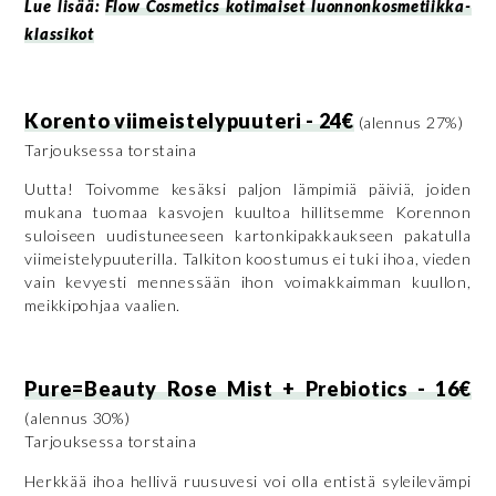
Lue lisää:
Flow Cosmetics kotimaiset luonnonkosmetiikka-
klassikot
Korento viimeistelypuuteri - 24€
(alennus 27%)
Tarjouksessa torstaina
Uutta! Toivomme kesäksi paljon lämpimiä päiviä, joiden
mukana tuomaa kasvojen kuultoa hillitsemme Korennon
suloiseen uudistuneeseen kartonkipakkaukseen pakatulla
viimeistelypuuterilla. Talkiton koostumus ei tuki ihoa, vieden
vain kevyesti mennessään ihon voimakkaimman kuullon,
meikkipohjaa vaalien.
Pure=Beauty Rose Mist + Prebiotics - 16€
(alennus 30%)
Tarjouksessa torstaina
Herkkää ihoa hellivä ruusuvesi voi olla entistä syleilevämpi