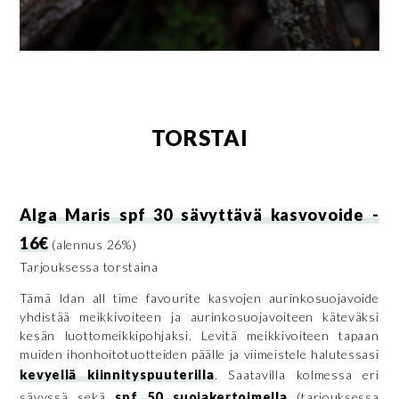
TORSTAI
Alga Maris spf 30 sävyttävä kasvovoide -
16€
(alennus 26%)
Tarjouksessa torstaina
Tämä Idan all time favourite kasvojen aurinkosuojavoide
yhdistää meikkivoiteen ja aurinkosuojavoiteen käteväksi
kesän luottomeikkipohjaksi. Levitä meikkivoiteen tapaan
muiden ihonhoitotuotteiden päälle ja viimeistele halutessasi
kevyellä kiinnityspuuterilla
. Saatavilla kolmessa eri
sävyssä sekä
spf 50 suojakertoimella
(tarjouksessa