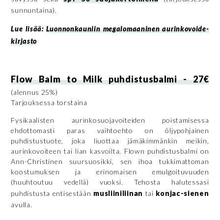
sunnuntaina).
Lue lisää:
Luonnonkauniin megalomaaninen aurinkovoide-
kirjasto
Flow Balm to Milk puhdistusbalmi - 27€
(alennus 25%)
Tarjouksessa torstaina
Fysikaalisten aurinkosuojavoiteiden poistamisessa
ehdottomasti paras vaihtoehto on öljypohjainen
puhdistustuote, joka liuottaa jämäkimmänkin meikin,
aurinkovoiteen tai lian kasvoilta. Flown puhdistusbalmi on
Ann-Christinen suursuosikki, sen ihoa tukkimattoman
koostumuksen ja erinomaisen emulgoituvuuden
(huuhtoutuu vedellä) vuoksi. Tehosta halutessasi
puhdistusta entisestään
musliiniliinan
tai
konjac-sienen
avulla.