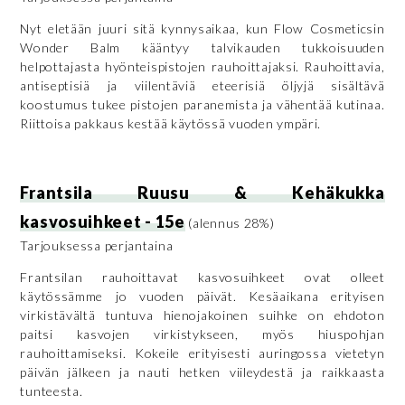
Nyt eletään juuri sitä kynnysaikaa, kun Flow Cosmeticsin
Wonder Balm kääntyy talvikauden tukkoisuuden
helpottajasta hyönteispistojen rauhoittajaksi. Rauhoittavia,
antiseptisiä ja viilentäviä eteerisiä öljyjä sisältävä
koostumus tukee pistojen paranemista ja vähentää kutinaa.
Riittoisa pakkaus kestää käytössä vuoden ympäri.
Frantsila Ruusu & Kehäkukka
kasvosuihkeet - 15e
(alennus 28%)
Tarjouksessa perjantaina
Frantsilan rauhoittavat kasvosuihkeet ovat olleet
käytössämme jo vuoden päivät. Kesäaikana erityisen
virkistävältä tuntuva hienojakoinen suihke on ehdoton
paitsi kasvojen virkistykseen, myös hiuspohjan
rauhoittamiseksi. Kokeile erityisesti auringossa vietetyn
päivän jälkeen ja nauti hetken viileydestä ja raikkaasta
tunteesta.