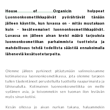
House of Organicin
hulppeat
Luonnonkosmetiikkapäivät pyörähtävät tänään
jälleen käyntiin, kun luvassa on - mitäs muutakaan
kuin - kesäteemaiset luonnonkosmetiikkapäivät.
Luvassa on jälleen aivan kreisi määrä tarjouksia
luonnonkosmetiikan parhaimmista tuotteista ja
mahdollisuus tehdä todellista säästöä ennakoimalla
läheneviä kesätuotetarpeita.
Olemme jälleen pyrkineet pitäytymään valinnoissamme
kotimaisessa luonnonkosmetiikassa, jota olemme tarpeen
tullen täydentäneet perustelluilla tuotteilla naapurimaista ja
lähiseudulta. Kotimainen luonnonkosmetiikka on meille
sydämen asia, ja toivommekin sen tuoman ilon leviävän
myös sinun kotiisi.
Kesän ollessa jo aivan nurkan takana, haluammekin