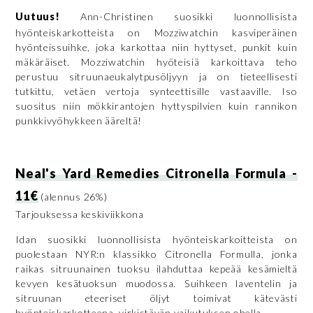
Uutuus!
Ann-Christinen suosikki luonnollisista
hyönteiskarkotteista on Mozziwatchin kasviperäinen
hyönteissuihke, joka karkottaa niin hyttyset, punkit kuin
mäkäräiset. Mozziwatchin hyöteisiä karkoittava teho
perustuu sitruunaeukalytpusöljyyn ja on tieteellisesti
tutkittu, vetäen vertoja synteettisille vastaaville. Iso
suositus niin mökkirantojen hyttyspilvien kuin rannikon
punkkivyöhykkeen ääreltä!
Neal's Yard Remedies Citronella Formula -
11€
(alennus 26%)
Tarjouksessa keskiviikkona
Idan suosikki luonnollisista hyönteiskarkoitteista on
puolestaan NYR:n klassikko Citronella Formulla, jonka
raikas sitruunainen tuoksu ilahduttaa kepeää kesämieltä
kevyen kesätuoksun muodossa. Suihkeen laventelin ja
sitruunan eteeriset öljyt toimivat kätevästi
hyönteiskarkotteena, virkistävän vaikutuksen ohella.