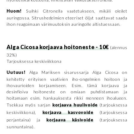
Huom!
Suihki Citronella vaatetukseen, mikäli oleilet
auringossa. Sitrushedelmien eteeriset öljyt saattavat saada
ihon reagoimaan värimuutoksin auringolle altistuessaan.
Alga Cicosa korjaava hoitoneste - 10€
(alennus
32%)
Tarjouksessa keskiviikkona
Uutuus!
Alga Mariksen sisarussarja Alga Cicosa on
kehitetty erityisen vaativien iho-ongelmien hoitoon ja
ihovaurioiden korjaamiseen. Esim. tämä korjaava ja
desinfioiva hoitoneste on omiaan puhdistamaan ja
hoitamaan esim. hankauksesta rikki menneen ihoalueen.
Tsekkaa myös sarjan
korjaava huulivoide
(tarjouksessa
keskiviikkona),
korjaava kasvovoide
(tarjouksessa
perjantaina) ja
korjaava käsivoide
(tarjouksessa
sunnuntaina).