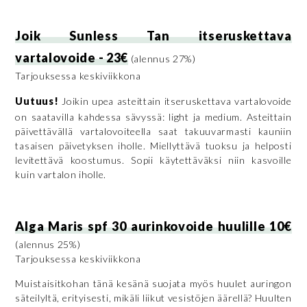
Joik Sunless Tan itseruskettava
vartalovoide - 23€
(alennus 27%)
Tarjouksessa keskiviikkona
Uutuus!
Joikin upea asteittain itseruskettava vartalovoide
on saatavilla kahdessa sävyssä: light ja medium. Asteittain
päivettävällä vartalovoiteella saat takuuvarmasti kauniin
tasaisen päivetyksen iholle. Miellyttävä tuoksu ja helposti
levitettävä koostumus. Sopii käytettäväksi niin kasvoille
kuin vartalon iholle.
Alga Maris spf 30 aurinkovoide huulille 10€
(alennus 25%)
Tarjouksessa keskiviikkona
Muistaisitkohan tänä kesänä suojata myös huulet auringon
säteilyltä, erityisesti, mikäli liikut vesistöjen äärellä? Huulten