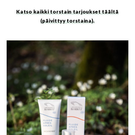
Katso kaikki torstain tarjoukset täältä
(päivittyy torstaina).