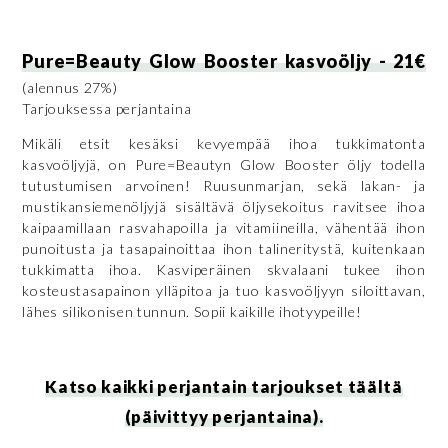
Pure=Beauty Glow Booster kasvoöljy - 21€
(alennus 27%)
Tarjouksessa perjantaina
Mikäli etsit kesäksi kevyempää ihoa tukkimatonta
kasvoöljyjä, on Pure=Beautyn Glow Booster öljy todella
tutustumisen arvoinen! Ruusunmarjan, sekä lakan- ja
mustikansiemenöljyjä sisältävä öljysekoitus ravitsee ihoa
kaipaamillaan rasvahapoilla ja vitamiineilla, vähentää ihon
punoitusta ja tasapainoittaa ihon talineritystä, kuitenkaan
tukkimatta ihoa. Kasviperäinen skvalaani tukee ihon
kosteustasapainon ylläpitoa ja tuo kasvoöljyyn siloittavan,
lähes silikonisen tunnun. Sopii kaikille ihotyypeille!
Katso kaikki perjantain tarjoukset täältä
(päivittyy perjantaina).