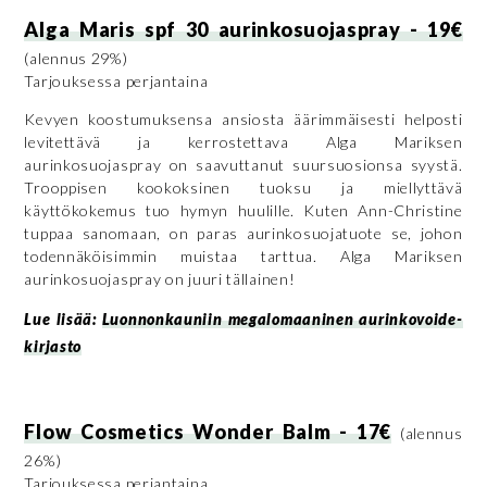
Alga Maris spf 30 aurinkosuojaspray - 19€
(alennus 29%)
Tarjouksessa perjantaina
Kevyen koostumuksensa ansiosta äärimmäisesti helposti
levitettävä ja kerrostettava Alga Mariksen
aurinkosuojaspray on saavuttanut suursuosionsa syystä.
Trooppisen kookoksinen tuoksu ja miellyttävä
käyttökokemus tuo hymyn huulille. Kuten Ann-Christine
tuppaa sanomaan, on paras aurinkosuojatuote se, johon
todennäköisimmin muistaa tarttua. Alga Mariksen
aurinkosuojaspray on juuri tällainen!
Lue lisää:
Luonnonkauniin megalomaaninen aurinkovoide-
kirjasto
Flow Cosmetics Wonder Balm - 17€
(alennus
26%)
Tarjouksessa perjantaina