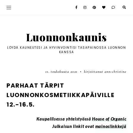
Luonnonkaunis
LÖYDÄ KAUNEUTESI JA HYVINVOINTISI TASAPAINOSSA LUONNON
KANSSA
11. toukokuuta 2021
kirjoittanut ann-christine
•
PARHAAT TÄRPIT
LUONNONKOSMETIIKKAPÄIVILLE
12.-16.5.
Kaupallisessa yhteistyössä
House of Organic
Julkaisun linkit ovat
mainoslinkkejä