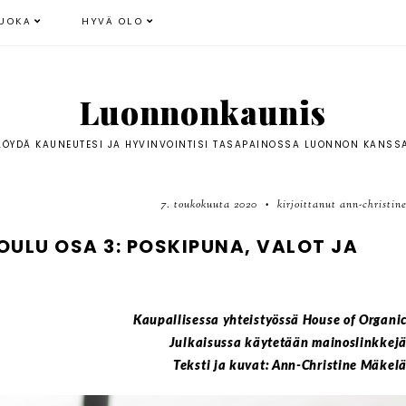
UOKA
HYVÄ OLO
Luonnonkaunis
LÖYDÄ KAUNEUTESI JA HYVINVOINTISI TASAPAINOSSA LUONNON KANSS
7. toukokuuta 2020
kirjoittanut ann-christin
•
ULU OSA 3: POSKIPUNA, VALOT JA
Kaupallisessa yhteistyössä House of Organi
Julkaisussa käytetään mainoslinkkej
Teksti ja kuvat: Ann-Christine Mäkel