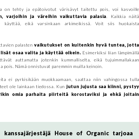
 on tehty ja epätoivotut värisävyt taitettu pois, voi kasvoill
in, varjoihin ja väreihin vaikuttavia palasia
. Kaikkia näit
 käyttää, eikä varsinkaan arkimeikissä. Voit siis huokaist
uttavien palasten
vaikutukset on kuitenkin hyvä tuntea, jott
lisät osaa valita ja käyttää oikein.
Esimerkiksi liian lämpimäll
ttävät auttamatta jotenkin kummalliselta, eikä tujuimmallakaa
tta pois. Nämä onnistuvat paremmin muilla keinoin.
teita ei pyrkisikään muokkaamaan, saattaa niin vahingossa tull
atteet ole lainkaan tiedossa. Kun
jutun jujusta saa kiinni, pysty
kin omia parhaita piirteitä korostaviksi ja ehkä joitai
 kanssajärjestäjä House of Organic tarjoaa