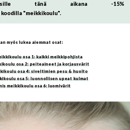
ululaisille tänä aikana -15%
koodilla "meikkikoulu".
an myös lukea aiemmat osat:
kkikoulu osa 1: kaikki meikkipohjista
koulu osa 2: peiteaineet ja korjausvärit
ikoulu osa 4: siveltimien pesu & huolto
ikoulu osa 5: luonnollisen upeat kulmat
s meikkikoulu osa 6: luomivärit