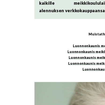
kaikille meikkiko
alennuksen
verkkokauppaansa
Muistath
Luonnonkaunis mei
Luonnonkaunis meikki
Luonnonkaunis meikk
Luonnonkaunis meikk
Luonnonkauni