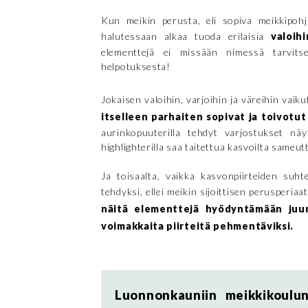
Kun meikin perusta, eli sopiva meikkipohja
halutessaan alkaa tuoda erilaisia
valoih
elementtejä ei missään nimessä tarvitse
helpotuksesta!
Jokaisen valoihin, varjoihin ja väreihin vaik
itselleen parhaiten sopivat ja toivotut 
aurinkopuuterilla tehdyt varjostukset näy
highlighterilla saa taitettua kasvoilta sameu
Ja toisaalta, vaikka kasvonpiirteiden suh
tehdyksi, ellei meikin sijoittisen perusperia
näitä elementtejä hyödyntämään juuri
voimakkaita piirteitä pehmentäviksi.
Luonnonkauniin meikkikoulun