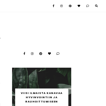
A
e
c
ä
VIISI ILMAISTA KANAVAA
ä
HYVINVOINTIIN JA
RAUHOITTUMISEEN