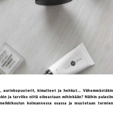
t, aurinkopuuterit, kimalteet ja hehkut... Vähemmästäki
in ja tarviiko niitä oikeastaan mihinkään? Näihin palasii
eikkikoulun kolmannessa osassa ja muutetaan termie