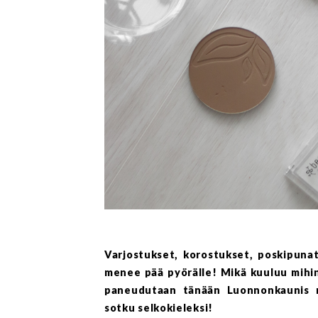
Varjostukset, korostukset, poskipuna
menee pää pyörälle! Mikä kuuluu mihink
paneudutaan tänään Luonnonkaunis m
sotku selkokieleksi!